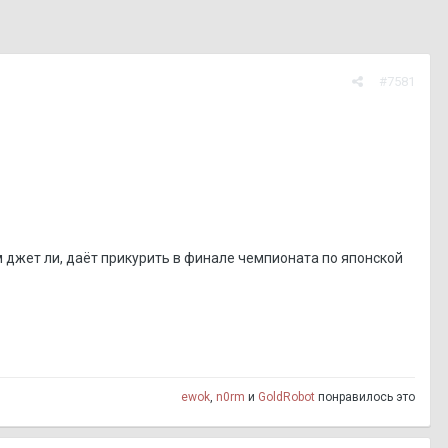
#7581
 джет ли, даёт прикурить в финале чемпионата по японской
ewok
,
n0rm
и
GoldRobot
понравилось это