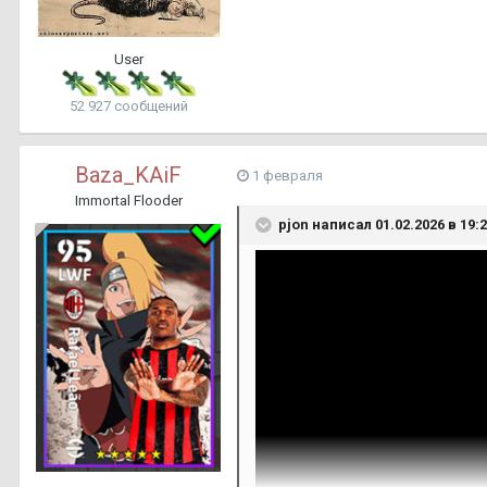
User
52 927 сообщений
Baza_KAiF
1 февраля
Immortal Flooder
pjon
написал 01.02.2026 в 19:2