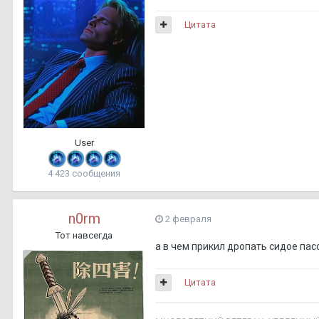
Цитата
User
4 423 сообщения
n0rm
2 февраля
Тот навсегда
а в чем прикил дропать сидое пасс
Цитата