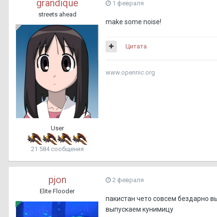
grandique
1 февраля
streets ahead
make some noise!
Цитата
www.opennic.org
User
21 584 сообщения
pjon
2 февраля
Elite Flooder
пакистан чето совсем бездарно в
выпускаем кунимицу