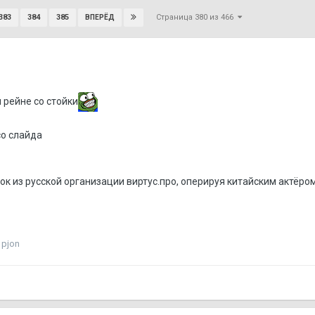
Страница 380 из 466
383
384
385
ВПЕРЁД
 рейне со стойки
со слайда
к из русской организации виртус.про, оперируя китайским актёром
pjon