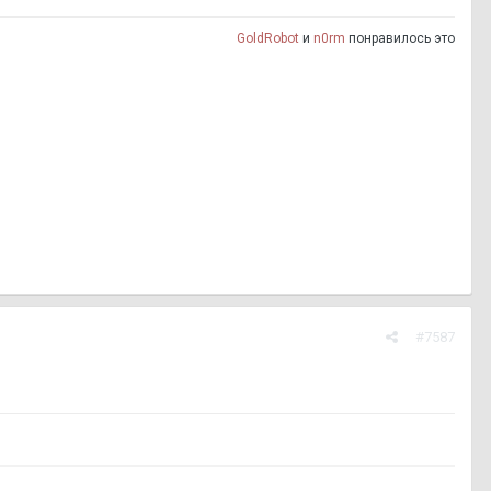
GoldRobot
и
n0rm
понравилось это
#7587