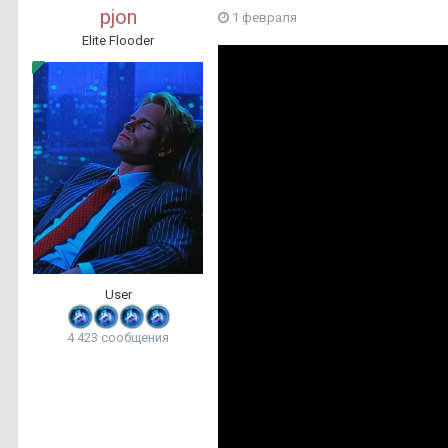
pjon
1 февраля
Elite Flooder
User
4 423 сообщения