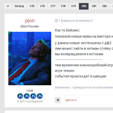
375
376
377
378
379
380
381
382
НАЗАД
pjon
1 февраля
(изменено)
Elite Flooder
бэк ту бейсикс:
показали новые мувы на викторе и
у джина новые экстеншены с дф2
лии может зайти в хитман стойку 
мы возвращаемся к истокам
-------------------------------------
тем временем южнокорейский игро
игре теккен
события происходят в швеции
Изменено
1 февраля
пользователем 
User
Цитата
4 423 сообщения