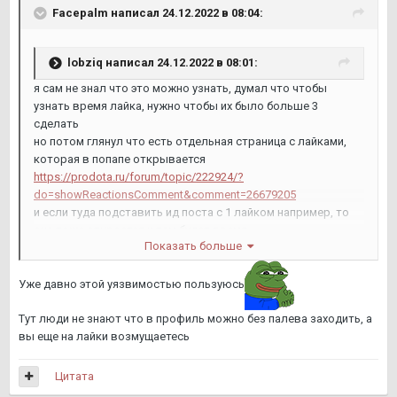
Facepalm
написал 24.12.2022 в 08:04:
lobziq
написал 24.12.2022 в 08:01:
я сам не знал что это можно узнать, думал что чтобы
узнать время лайка, нужно чтобы их было больше 3
сделать
но потом глянул что есть отдельная страница с лайками,
которая в попапе открывается
https://prodota.ru/forum/topic/222924/?
do=showReactionsComment&comment=26679205
и если туда подставить ид поста с 1 лайком например, то
она тоже откроется и там будет время
Показать больше
пизда маяковщикам лайками
Уже давно этой уязвимостью пользуюсь
вот например
https://prodota.ru/forum/topic/222924/?
Тут люди не знают что в профиль можно без палева заходить, а
do=showReactionsComment&comment=26679284
вы еще на лайки возмущаетесь
Цитата