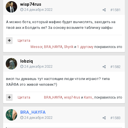
wisp74rus
24 декабря 2022
#1581
А можно бота, который мафию будет вычислять, заходить на
твой акк и Болдить ее? За основу возьмите табличку хайфы
Цитата
Messor
,
BRA_HAYFA
,
Shyrik
и
1 другому
понравилось это
lobziq
24 декабря 2022
#1582
висп ты думаешь тут настоящие люди чтоли играют? типа
ХАЙФА это живой человек?)
Цитата
BRA_HAYFA
,
wisp74rus
и
Kami_
понравилось это
BRA_HAYFA
24 декабря 2022
#1583