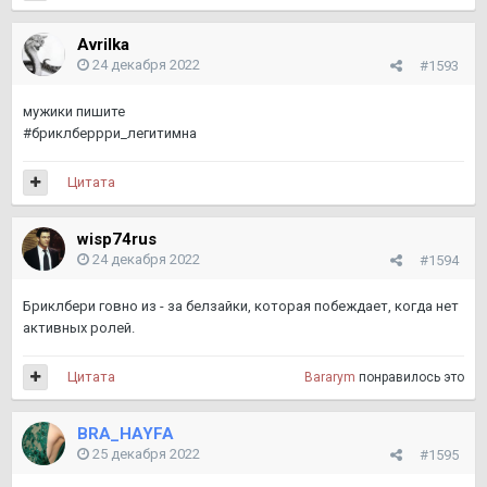
Avrilka
24 декабря 2022
#1593
мужики пишите
#бриклберрри_легитимна
Цитата
wisp74rus
24 декабря 2022
#1594
Бриклбери говно из - за белзайки, которая побеждает, когда нет
активных ролей.
Цитата
Bararym
понравилось это
BRA_HAYFA
25 декабря 2022
#1595