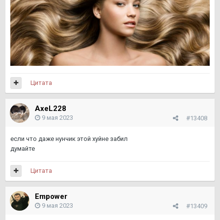
Цитата
AxeL228
9 мая 2023
#13408
если что даже нунчик этой хуйне забил
думайте
Цитата
Empower
9 мая 2023
#13409