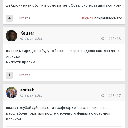
де брюйне как обычн в соло катает. Остальные раздвигают ноги
Цитата
BigRoK
понравилось это
Keusar
9 мая 2023
#13416
шлюхи мадридские будут обоссаны через неделю как всегда на
этихаде
милости просим
Цитата
antirak
9 мая 2023
#13417
пизда голубой хуйне на олд траффорде, сегодня чисто на
расслабоне покатали после ключевого финала с осасуной
великой