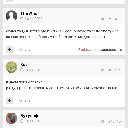
TheWho!
9 мая 2023
#13413
судья тащил нефтяную гниль как мог но даже так еле еле хуйню
на лаке вкатили, обоссым выблядков у них дома значит
Цитата
Exclusivo
понравилось это
Kot
9 мая 2023
#13414
шансы пока остались
рюдигера не выпускать до ответки, чтобы опять съел халанда
Цитата
Бутусаф
9 мая 2023
#13415