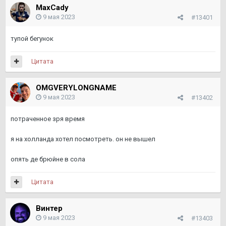
MaxCady
9 мая 2023
#13401
тупой бегунок
Цитата
OMGVERYLONGNAME
9 мая 2023
#13402
потраченное зря время
я на холланда хотел посмотреть. он не вышел
опять де брюйне в сола
Цитата
Винтер
9 мая 2023
#13403