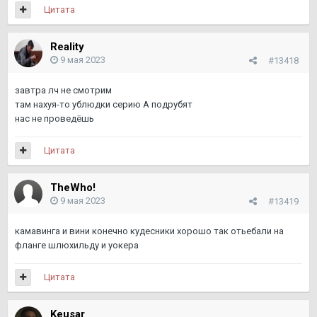
Цитата
Reality
9 мая 2023
#13418
завтра лч не смотрим
там нахуя-то ублюдки серию А подрубят
нас не проведёшь
Цитата
TheWho!
9 мая 2023
#13419
камавинга и вини конечно кудесники хорошо так отьебали на
фланге шлюхильду и уокера
Цитата
Keusar