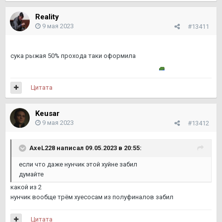
Reality
9 мая 2023
#13411
сука рыжая 50% прохода таки оформила
Цитата
Keusar
9 мая 2023
#13412
AxeL228
написал 09.05.2023 в 20:55:
если что даже нунчик этой хуйне забил
думайте
какой из 2
нунчик вообще трём хуесосам из полуфиналов забил
Цитата