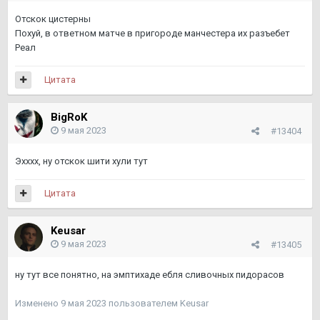
Отскок цистерны
Похуй, в ответном матче в пригороде манчестера их разъебет
Реал
Цитата
BigRoK
9 мая 2023
#13404
Эхххх, ну отскок шити хули тут
Цитата
Keusar
9 мая 2023
#13405
ну тут все понятно, на эмптихаде ебля сливочных пидорасов
Изменено
9 мая 2023
пользователем Keusar