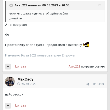
AxeL228
написал 09.05.2023 в 20:55:
если что даже нунчик этой хуйне забил
думайте
А ты про реал
del
Просто вижу слово хуета - представляю цистерну
Изменено
9 мая 2023
пользователем Empower
Цитата
AxeL228
понравилось это
MaxCady
9 мая 2023
#13410
найс отскок
Цитата