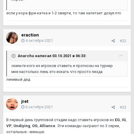
если у кора фри-катка и 1-2 смерти, то там залетает дохуя птс
eraction
4 октября 2021
#22
Anarchu
написал 03.10.2021 в 06:33:
скиньте кого из игроков ставить и прогнозы на турнир
мне настолько лень это искать что просто пизда
ленивый дед
jret
6 октября 2021
#23
В первый день групповой стадии надо ставить игроков из
EG
,
IG
,
VP
,
Undiying
,
OG
,
Alliance
. Эти команды сыграют по 3 серии,
остальные - меньше.