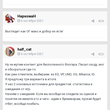
НаркомаН
6 октября 2021
#24
Выглядит как ОГ макс и добор из ег/иг
half_cat
6 октября 2021
#25
Ну че мутим контент для бесполезного блогера. Писал сходу, мог
и обосраться где-то.
Как уже отметили, выбираем из EG, VP, UND, OG, Alliance, IG.
Я предложу три варианта в итоге.
У нас 2 основных источника для предиктов: статистика и
ожидания от игр.
Начнём с ожиданий. Если вы вообще не следили за сценой и
понятия не имеете кто и чего - идем к букмекерам, пускай будет
ггбет, вообще поебать.