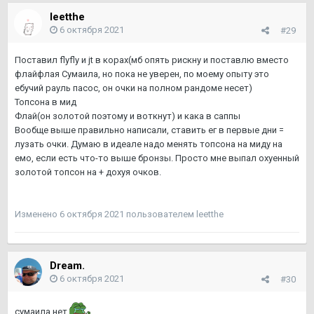
leetthe
6 октября 2021
#29
Поставил flyfly и jt в корах(мб опять рискну и поставлю вместо
флайфлая Сумаила, но пока не уверен, по моему опыту это
ебучий рауль пасос, он очки на полном рандоме несет)
Топсона в мид
Флай(он золотой поэтому и воткнут) и кака в саппы
Вообще выше правильно написали, ставить ег в первые дни =
лузать очки. Думаю в идеале надо менять топсона на миду на
емо, если есть что-то выше бронзы. Просто мне выпал охуенный
золотой топсон на + дохуя очков.
Изменено
6 октября 2021
пользователем leetthe
Dream.
6 октября 2021
#30
сумаила нет