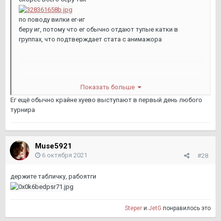
по поводу вилки ег-иг
беру иг, потому что ег обычно отдают тупые катки в
группах, что подтверждает стата с анимажора
Показать больше
Ег ещё обычно крайне хуево выступают в первый день любого
турнира
Muse5921
6 октября 2021
#28
держите табличку, рабоятги
Steper
и
JetG
понравилось это