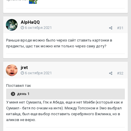
AlpHaQQ
6 октября 2021
#31
Раньше вроде можно было через сайт ставить картонки в
предикты, щас так можно или только через саму доту?
jret
6 октября 2021
#32
Поставил так
день 1
У меня нет Сумаила, Гпк и Абеда, еще и нет Мэйби (который как и
Сумаил - батя по очкам на инте). Между Топсоном и Эмо выбрал
китайца, был еще выбор поставить серебряного Вжлинка, но в
аликов не верю.