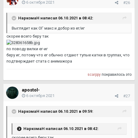
6 октября 2021
#26
НаркомаН
написал 06.10.2021 в 08:42:
Выглядит как ОГ макс и добор из ег/иг
скорее всего беру так
по поводу вилки ег-иг
беру иг, потому что ег обычно отдают тупые катки в группах, что
подтверждает стата с анимажора
scarppy
понравилось это
apostol-
6 октября 2021
#27
НаркомаН
написал 06.10.2021 в 09:59:
НаркомаН
написал 06.10.2021 в 08:42:
скорее всего беру так