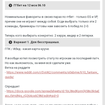
ГГбет на 12 мск 06.10
Номинальные фавориты в своих парах по ггбет - только EG и VP,
причем они не играют между собой. Есди выбрать только эти 2
команды, букмекеры готовы нам завозить 6 побед по 2-0.
Теперь кого выбирать конкретно. 2 керри, мидер и 2 пятерки.
Вариант 1. Для бесстрашных.
ГПК / Абед - какая карта круче.
Я вообще хотел посмотреть стату по игрокам за последний патч.
Но как выяснилось, за меня всё сделали уже.
Ветка на реддите
-
https://www.reddit.com/r/DotA2/comments/q0sbmw/ti10_fantasy_
guide/
Спредшит
-
https://docs.google.com/spreadsheets/d/1bLl8qdKpmQlj58o3k6aE
eioJ5rHdNjg_rQ264cq6C9M/edit#gid=0