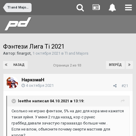
TI and Majors
Фэнтези Лига Ti 2021
Автор:
finargot
,
1 октября 2021
в
TI and Majors
НАЗАД
ВПЕРЁД
Страница 2 из 93
НаркомаН
4 октября 2021
#21
leetthe
написал 04.10.2021 в 13:19:
Сколько не играю фентази, 5% на дес для кора мне кажется
такая хуйня. У меня 2 года назад, кор с рунес
граббед давали зачастую гарааааздо больше чем .
Если не влом, объясните почему смерти мастхев для
коров?