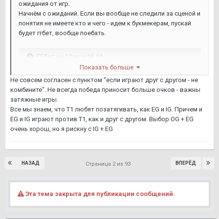
ожидания от игр.
Начнём с ожиданий. Если вы вообще не следили за сценой и
понятия не имеете кто и чего - идем к букмекерам, пускай
будет ггбет, вообще поебать.
ГГбет на 12 мск 06.10
Показать больше
Не совсем согласен с пунктом "если играют друг с другом - не
Номинальные фавориты в своих парах по ггбет - только EG
комбините". Не всегда победа приносит больше очков - важны
и VP, причем они не играют между собой. Есди выбрать
затяжные игры.
только эти 2 команды, букмекеры готовы нам завозить 6
Все мы знаем, что T1 любят позатягивать, как EG и IG. Причем и
побед по 2-0.
EG и IG играют против T1, как и друг с другом. Выбор OG + EG
очень хорош, но я рискну с IG + EG
Теперь кого выбирать конкретно. 2 керри, мидер и 2
пятерки.
Вариант 1. Для бесстрашных.
НАЗАД
ВПЕРЁД
Страница 2 из 93
ГПК / Абед - какая карта круче.
Я вообще хотел посмотреть стату по игрокам за последний
Эта тема закрыта для публикации сообщений.
патч. Но как выяснилось, за меня всё сделали уже.
Ветка на реддите
-
https://www.reddit.com/r/DotA2/comments/q0sbmw/ti10_fant