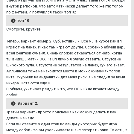
Здесь надо учитывать, что на эту стату накладываются победы
внутри регионов, что автоматически делает того же гпк топом
по фентези. И получился такой топ10:
топ 10
Смотрите, крутите.
Теперь, вариант номер 2. Субьективный. Все мы в курсе как вп
играют на ланах. И как там играют другие. Особенно ебучий царь
всея фентези сумаил. Очень сложно отказаться от него, когда
ты видишь матчи OG. На Вп лично я очкую ставить. Отсутсвие
широкого пула. Отсутствие результатов на ланах, хуй его знает.
Алльянсам тоже не находится места в моих ожиданиях топов
инта. Укурыши на андаингах - для меня риск, я не следил за ними
нихера. Остаются ещё IG.
В общем, учитывая реддит, и то, что OG и IG не играют между
собой:
Вариант 2.
Третий вариант - просто пояснения как можно делать и как
делать не надо.
Если вы ставите в один стак команды у которых будет игра
между собой - то вы увеличиваете шанс потерять очки. То есть, я