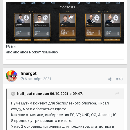
Р8 ми
айс айс айса может поменяю
finargot
6 октября 2021
#40
half_cat
написал 06.10.2021 в 09:47:
Ну че мутим контент для бесполезного блогера. Писал
сходу, мог и обосраться где-то.
Как уже отметили, выбираем из EG, VP, UND, OG, Alliance, IG.
Я предложу три варианта в итоге.
У нас 2 основных источника для предиктов: статистика и