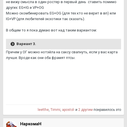
не вижу смысла в один ростер в первый день ставить помимо
других: EG+IG и VP+OG
Можно скомбинировать EG+OG (для тех кто не верит в вп) или
IG+VP (для любителей экзотики так сказать).
В общем то я пока думаю вот над таким вариантом:
Вариант 3.
Причем у ОГ можно нотэйла на саксу свапнуть, если у вас карта
лучше. Вроде как они оба фрамят птсы.
leetthe
,
Timmi
,
apostol-
и
2 другим
понравилось это
НаркомаН