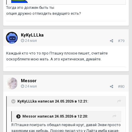
Тогда это должен быть ты
опция дружно отпиздить ведущего есть?
KyKyLLLka
24 мая
#79
Каждый кто что то про Пташку плохое пишет, считайте
оскорбляете мою мать. А это критическая, думайте.
Messor
24 мая
#80
KyKyLLLka
написал 24.05.2026 в 12:21:
Messor
написал 24.05.2026 в 12:20:
Я Пташке поиграть обещал первый круг, давай Экви просто
захуярим как нибудь, Лорсер писал что у Лайта имба какая-