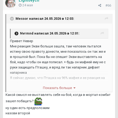
Lightovych
24 мая
#66
Messor
написал 24.05.2026 в 12:03:
Nvrmnd
написал 24.05.2026 в 12:01:
Привет Невер
Мне реакция Экви больше зашла, там человек пытался
истину свою правоту донести, мне показалось он так же и
в прошлой был. Пока бы не спешит Экви выставлять на
бой, надо чтобы он еще пописал. + будь он мафией ему не с
руки защищать Пташку, и вряд ли так напарник дефает
напарника
Я сейчас думаю, что Пташка на 96% мафия и ее реакция на
меня мне очень не понравилась
Показать больше
Lightovych
написал 24.05.2026 в 12:02:
Какой смысл не выставлять себя на бой, когда в мортал комбат
зашел побацать?
А какой смысл выставлять себя на бой если надо
выставлять своих черных?
ну один есть предположим
назови второй