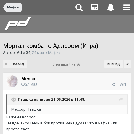
Мафия
Мортал комбат с Адлером (Игра)
Автор:
Adler34
,
24 мая
в
Мафия
НАЗАД
ВПЕРЁД
Страница 4 из 66
Messor
24 мая
#61
Пташка
написал 24.05.2026 в 11:48:
Мессор Пташка
Важный вопрос
Ты идешь со мной в бой против меня думая что я мафия или
просто так?