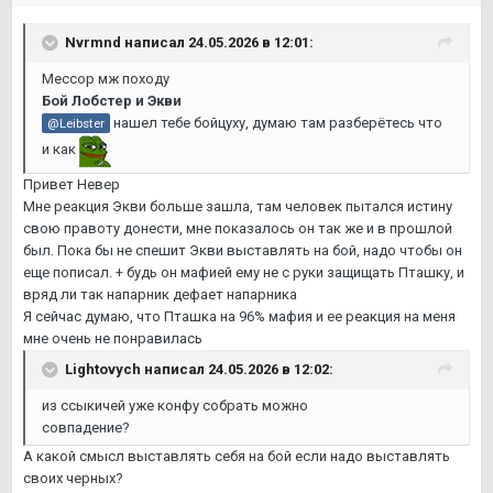
Nvrmnd
написал 24.05.2026 в 12:01:
Мессор мж походу
Бой Лобстер и Экви
нашел тебе бойцуху, думаю там разберётесь что
@Leibster
и как
Привет Невер
Мне реакция Экви больше зашла, там человек пытался истину
свою правоту донести, мне показалось он так же и в прошлой
был. Пока бы не спешит Экви выставлять на бой, надо чтобы он
еще пописал. + будь он мафией ему не с руки защищать Пташку, и
вряд ли так напарник дефает напарника
Я сейчас думаю, что Пташка на 96% мафия и ее реакция на меня
мне очень не понравилась
Lightovych
написал 24.05.2026 в 12:02:
из ссыкичей уже конфу собрать можно
совпадение?
А какой смысл выставлять себя на бой если надо выставлять
своих черных?