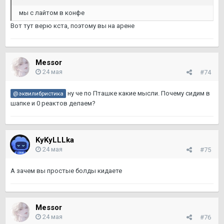
мы с лайтом в конфе
Вот тут верю кста, поэтому вы на арене
Messor
24 мая
#74
ну че по Пташке какие мысли. Почему сидим в
@эквилибристика
шапке и 0 реактов делаем?
KyKyLLLka
24 мая
#75
А зачем вы простые болды кидаете
Messor
24 мая
#76