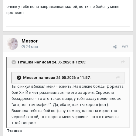
очень у тебя попа напряженная малой, но ты не бойся у меня
пролезет
Messor
24 мая
#67
Пташка
написал 24.05.2026 в 12:05:
Messor
написал 24.05.2026 в 11:57:
Ты с нихуя вбежал меня чернить. На всякие болды формата
бой Х и Й я чет раззявилась, че это за хрень. Спросила
безадресно, что это такое ваще, у тебя сразу велючилось
"ага, вон там мафия!". Да, ебать, как ты хорош (нет).
Вызвала тебя на бой по фану тк могу, плюс ты вероятно
черный в этой, тк с порога меня чернишь - это отвечая на
твой вопрос.
Пташка