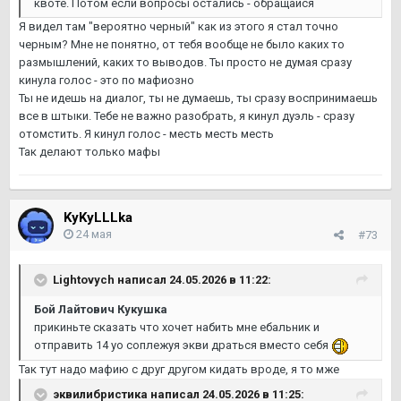
квоте. Потом если вопросы остались - обращайся
Я видел там "вероятно черный" как из этого я стал точно
черным? Мне не понятно, от тебя вообще не было каких то
размышлений, каких то выводов. Ты просто не думая сразу
кинула голос - это по мафиозно
Ты не идешь на диалог, ты не думаешь, ты сразу воспринимаешь
все в штыки. Тебе не важно разобрать, я кинул дуэль - сразу
отомстить. Я кинул голос - месть месть месть
Так делают только мафы
KyKyLLLka
24 мая
#73
Lightovych
написал 24.05.2026 в 11:22:
Бой Лайтович Кукушка
прикиньте сказать что хочет набить мне ебальник и
отправить 14 yo соплежуя экви драться вместо себя
Так тут надо мафию с друг другом кидать вроде, я то мже
эквилибристика
написал 24.05.2026 в 11:25: