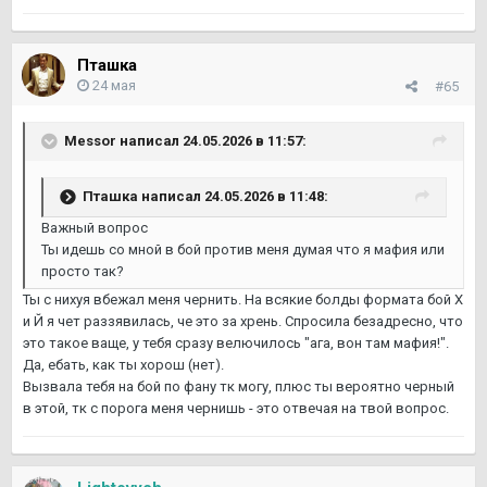
Пташка
24 мая
#65
Messor
написал 24.05.2026 в 11:57:
Пташка
написал 24.05.2026 в 11:48:
Важный вопрос
Ты идешь со мной в бой против меня думая что я мафия или
просто так?
Ты с нихуя вбежал меня чернить. На всякие болды формата бой Х
и Й я чет раззявилась, че это за хрень. Спросила безадресно, что
это такое ваще, у тебя сразу велючилось "ага, вон там мафия!".
Да, ебать, как ты хорош (нет).
Вызвала тебя на бой по фану тк могу, плюс ты вероятно черный
в этой, тк с порога меня чернишь - это отвечая на твой вопрос.