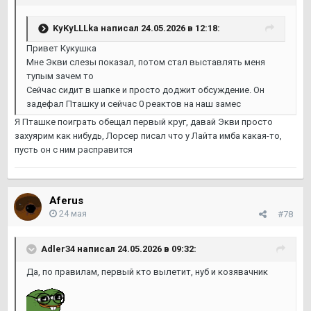
KyKyLLLka
написал 24.05.2026 в 12:18:
Привет Кукушка
Мне Экви слезы показал, потом стал выставлять меня
тупым зачем то
Сейчас сидит в шапке и просто доджит обсуждение. Он
задефал Пташку и сейчас 0 реактов на наш замес
Я Пташке поиграть обещал первый круг, давай Экви просто
захуярим как нибудь, Лорсер писал что у Лайта имба какая-то,
пусть он с ним расправится
Aferus
24 мая
#78
Adler34
написал 24.05.2026 в 09:32:
Да, по правилам, первый кто вылетит, нуб и козявачник