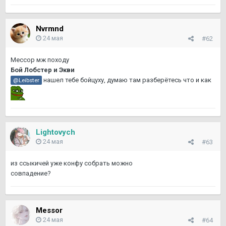
Nvrmnd
24 мая
#62
Мессор мж походу
Бой Лобстер и Экви
нашел тебе бойцуху, думаю там разберётесь что и как
@Leibster
Lightovych
24 мая
#63
из ссыкичей уже конфу собрать можно
совпадение?
Messor
24 мая
#64