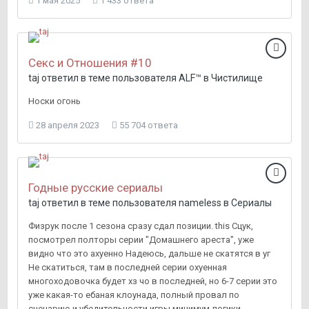
1 мая 2025
1 433 ответа
Секс и Отношения #10
taj
ответил в теме пользователя
ALF™
в
Чистилище
Носки огонь
28 апреля 2023
55 704 ответа
Годные русские сериалы
taj
ответил в теме пользователя
nameless
в
Сериалы
Физрук после 1 сезона сразу сдал позиции. this Сцук,
посмотрел полторы серии "Домашнего ареста", уже
видно что это ахуенно Надеюсь, дальше не скатятся в уг
Не скатиться, там в последней серии охуенная
многоходовочка будет хз чо в последней, но 6-7 серии это
уже какая-то ебаная клоунада, полный провал по
сценарию и убедительности игры минимум логики,