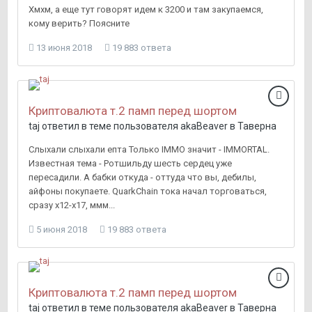
Хмхм, а еще тут говорят идем к 3200 и там закупаемся,
кому верить? Поясните
13 июня 2018
19 883 ответа
Криптовалюта т.2 памп перед шортом
taj
ответил в теме пользователя
akaBeaver
в
Таверна
Слыхали слыхали епта Только IMMO значит - IMMORTAL.
Известная тема - Ротшильду шесть сердец уже
пересадили. А бабки откуда - оттуда что вы, дебилы,
айфоны покупаете. QuarkChain тока начал торговаться,
сразу x12-x17, ммм...
5 июня 2018
19 883 ответа
Криптовалюта т.2 памп перед шортом
taj
ответил в теме пользователя
akaBeaver
в
Таверна