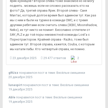
ярик кузнецов? второй слева тоже знакомое но не могу
поднять.. можешь если не сложно рассказать кто на
фото? Да, третий справа Ярик. Второй слева - Саня
Man1ac, который долгое время был админом тут. Как раз
мы с ним и были на турике в команде СМС, и с тремя
другими ребятами если считать слева (ЗЕВС, Moonshadow,
Neko), их тут никто не помнит. Бесславно отлетели от
SAY_PLZ и до той поры неизвестной команды Lost'a с
Порнотрактором. Крайний справа - Razko, тоже был
админом тут. Второй справа, кажется, Couba, с которым
мы катали пабы. Кто четвертый справа, не помню.
23 декабря 2025
29 477 ответов
2
gRUzz
понравился пост в теме:
Весёлые смешинки
20 декабря 2025
lunaspirt
понравился пост в теме:
Весёлые смешинки
19 декабря 2025
Able
понравился пост в теме:
Весёлые смешинки
19 декабря 2025