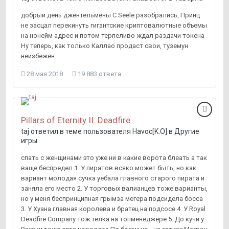
добрый день джентельмены С Seele разобрались, Принц
не засцал перекинуть гигантские криптовалютные объемы
на нонейм адрес и потом терпеливо ждал раздачи токена
Ну теперь, как только Каллао продаст свои, туземун
неизбежен
28 мая 2018
19 883 ответа
Pillars of Eternity II: Deadfire
taj
ответил в теме пользователя
Havoc[K.O]
в
Другие
игры
спать с женщинами это уже ни в какие ворота блеать а так
ваще беспредел 1. У пиратов всяко может быть, но как
вариант молодая сучка уебала главного старого пирата и
заняла его место 2. У торговых валианцев тоже варианты,
но у меня беспринципная грымза мегера подсидела босса
3. У Хуана главная королева и братец на подсосе 4. У Royal
Deadfire Company тож телка на топменеджере 5. До кучи у