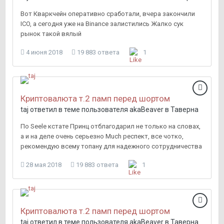
Вот Кваркчейн оперативно сработали, вчера закончили
ICO, а сегодня уже на Binance залистились Жалко сук
рынок такой вялый
4 июня 2018
19 883 ответа
1
Криптовалюта т.2 памп перед шортом
taj
ответил в теме пользователя
akaBeaver
в
Таверна
По Seele кстате Принц отблагодарил не только на словах,
а и на деле очень серьезно Much респект, все чотко,
рекомендую всему топану для надежного сотрудничества
28 мая 2018
19 883 ответа
1
Криптовалюта т.2 памп перед шортом
taj
ответил в теме пользователя
akaBeaver
в
Таверна