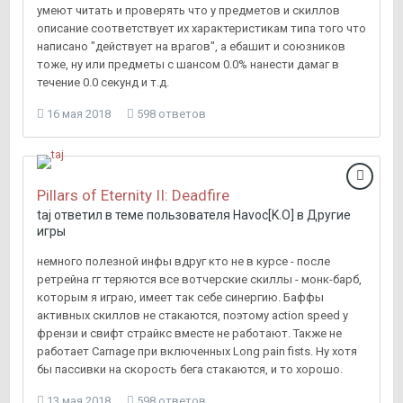
умеют читать и проверять что у предметов и скиллов
описание соответствует их характеристикам типа того что
написано "действует на врагов", а ебашит и союзников
тоже, ну или предметы с шансом 0.0% нанести дамаг в
течение 0.0 секунд и т.д.
16 мая 2018
598 ответов
Pillars of Eternity II: Deadfire
taj
ответил в теме пользователя
Havoc[K.O]
в
Другие
игры
немного полезной инфы вдруг кто не в курсе - после
ретрейна гг теряются все вотчерские скиллы - монк-барб,
которым я играю, имеет так себе синергию. Баффы
активных скиллов не стакаются, поэтому action speed у
френзи и свифт страйкс вместе не работают. Также не
работает Carnage при включенных Long pain fists. Ну хотя
бы пассивки на скорость бега стакаются, и то хорошо.
13 мая 2018
598 ответов