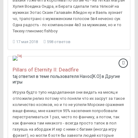
Вахаки тоже епта королева По богам чо - на тетках Магран
Хулия Воедика Ондра, и Берата сделали типа тёлкой! на
мужиках Эотас Скаен Галавайн Абидон ну и Ваель хузнает
чо, трапотранс с мужеженским голосом 5в4 нечесно сук
Одна радость - по компаньонам 4в3 за мужиками, но и то
Текеху глиномес fishboy
17 мая 2018
598 ответов
Pillars of Eternity II: Deadfire
taj
ответил в теме пользователя
Havoc[K.O]
в
Другие
игры
Игруха будто тупо недоделанная они видать на месяц и
отложили релиз потому что поняли что их засрут за такое
количество косяков, но и то не успели Морские сражения
ваще финиш, мне кажется 95% населения попробовали
перестреливаться 1 раз, чисто по фанчику, а потом, так
как фанчика там никакого - всегда просто тапок в пол
газуешь на абордаж И хер с ними с багами (иногда игру
фризит), но могли б хотя бы завезти людей которые