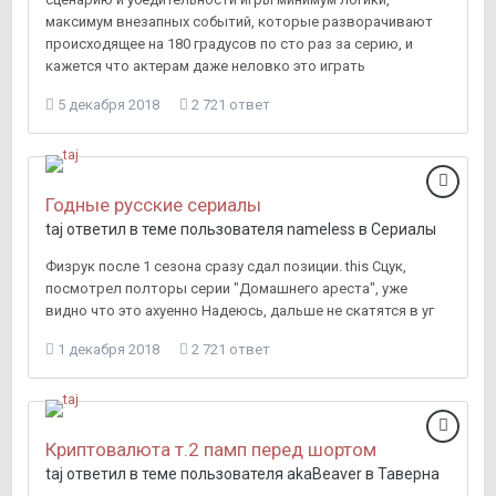
максимум внезапных событий, которые разворачивают
происходящее на 180 градусов по сто раз за серию, и
кажется что актерам даже неловко это играть
5 декабря 2018
2 721 ответ
Годные русские сериалы
taj
ответил в теме пользователя
nameless
в
Сериалы
Физрук после 1 сезона сразу сдал позиции. this Сцук,
посмотрел полторы серии "Домашнего ареста", уже
видно что это ахуенно Надеюсь, дальше не скатятся в уг
1 декабря 2018
2 721 ответ
Криптовалюта т.2 памп перед шортом
taj
ответил в теме пользователя
akaBeaver
в
Таверна