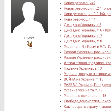
Новая революция?
Новая революция т.2 / Топо
Нова революцiя т.3 / Найкращ
Нова революцiя т.4
Декаданс Украины, т.5
Декаданс Украины, т. 6 / Кр
Декаданс Украины, т. 7
Guests
Декаданс Украины, т. 8
Украина, т. 9 / Крым и 97%. И
Развал Украины и расширени
Развал Украины и расширени
А твоя страна продалась гос
Падение Украины, т. 13
Украина, разруха в стране и 
ВОЙНА на Украине, т. 15
РАЗВАЛ. Украина, Голодомор
Украина уже не та, т. 17
Украина в шоколаде, т. 18
Свобода,демократия,шоколад
Как просрать страну и свали