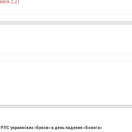
ина, т. 21
РЛС украинских «Буков» в день падения «Боинга»