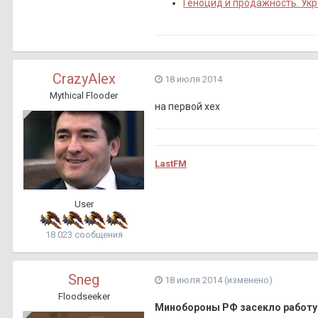
Геноцид и продажность. Укра
CrazyAlex
18 июля 2014
Mythical Flooder
на первой хех
LastFM
User
18 023 сообщения
Sneg
18 июля 2014
(изменено)
Floodseeker
Минобороны РФ засекло работу 