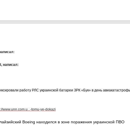
 написал:
8, написал:
ксировали работу РЛС украинской батареи ЗРК «Бук» в день авиакатастроф
p://www.unn.com.u...-tomu-ye-dokazi
айзийский Boeing находился в зоне поражения украинской ПВО