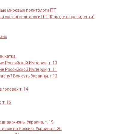
вые мировые политологи ITT
i свiтовi полiтологи ITT (Юля iде в президенти)
изис
зи катка.
е Российской Империи, т. 10
е Российской Империи, т. 11
депу? Вся суть Украины, т.12
в головах т. 14
 т. 16
ная жизнь. Украина, т. 19
ть всё на Россию. Украина т. 20