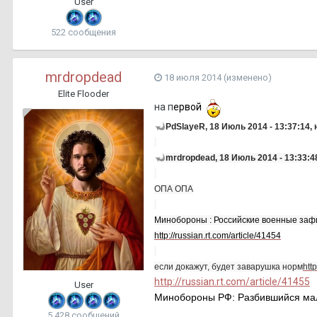
User
522 сообщения
mrdropdead
18 июля 2014
(изменено)
Elite Flooder
на п
ервой
PdSlayeR, 18 Июль 2014 - 13:37:14,
mrdropdead, 18 Июль 2014 - 13:33:4
ОПА ОПА
Минобороны : Российские военные зафи
http://russian.rt.com/article/41454
если докажут, будет заварушка норм
htt
http://russian.rt.com/article/41455
User
Минобороны РФ: Разбившийся мал
5 428 сообщений