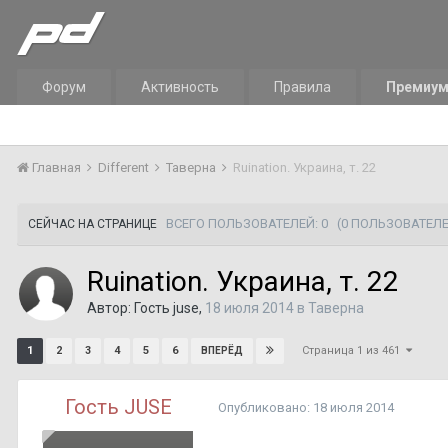
Форум
Активность
Правила
Премиу
Главная
Different
Таверна
Ruination. Украина, т. 22
ВСЕГО ПОЛЬЗОВАТЕЛЕЙ: 0
(0 ПОЛЬЗОВАТЕЛЕ
СЕЙЧАС НА СТРАНИЦЕ
Ruination. Украина, т. 22
Автор: Гость juse,
18 июля 2014
в
Таверна
Страница 1 из 461
1
2
3
4
5
6
ВПЕРЁД
Гость JUSE
Опубликовано:
18 июля 2014