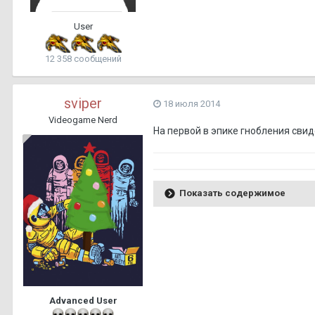
User
12 358 сообщений
sviper
18 июля 2014
Videogame Nerd
На первой в эпике гнобления сви
Показать содержимое
Advanced User