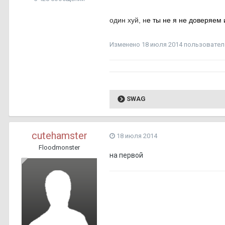
один хуй, н
е ты н
е я н
е дов
еря
ем 
Изменено
18 июля 2014
пользовател
SWAG
cutehamster
18 июля 2014
Floodmonster
на первой