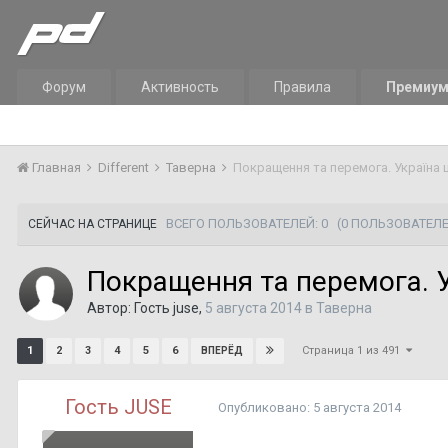
Форум
Активность
Правила
Премиу
Главная
Different
Таверна
Покращення та перемога. Україна ц
ВСЕГО ПОЛЬЗОВАТЕЛЕЙ: 0
(0 ПОЛЬЗОВАТЕЛЕ
СЕЙЧАС НА СТРАНИЦЕ
Покращення та перемога. Ук
Автор: Гость juse,
5 августа 2014
в
Таверна
Страница 1 из 491
1
2
3
4
5
6
ВПЕРЁД
Гость JUSE
Опубликовано:
5 августа 2014