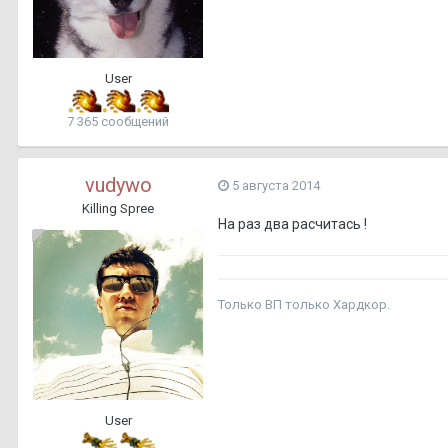
User
7 365 сообщений
vudywo
5 августа 2014
Killing Spree
На раз два расчитась !
Только ВП только Хардкор.
User