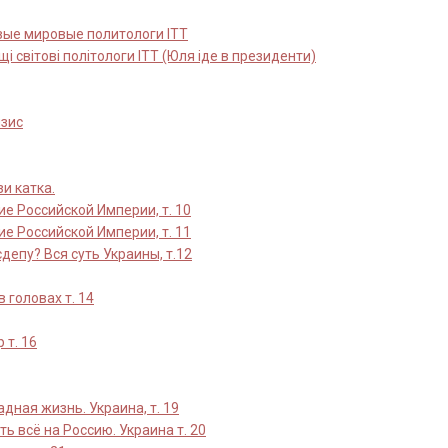
вые мировые политологи ITT
i свiтовi полiтологи ITT (Юля iде в президенти)
изис
зи катка.
е Российской Империи, т. 10
е Российской Империи, т. 11
депу? Вся суть Украины, т.12
в головах т. 14
 т. 16
ная жизнь. Украина, т. 19
ть всё на Россию. Украина т. 20