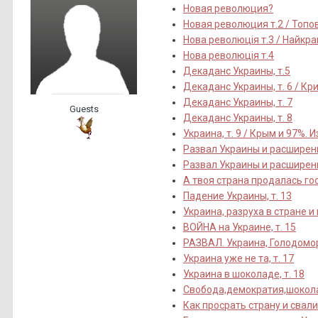
Новая революция?
Новая революция т.2 / Топо
Нова революцiя т.3 / Найкращ
Нова революцiя т.4
Декаданс Украины, т.5
Декаданс Украины, т. 6 / Кр
Декаданс Украины, т. 7
Guests
Декаданс Украины, т. 8
Украина, т. 9 / Крым и 97%. И
Развал Украины и расширени
Развал Украины и расширени
А твоя страна продалась гос
Падение Украины, т. 13
Украина, разруха в стране и 
ВОЙНА на Украине, т. 15
РАЗВАЛ. Украина, Голодомор
Украина уже не та, т. 17
Украина в шоколаде, т. 18
Свобода,демократия,шоколад
Как просрать страну и свали