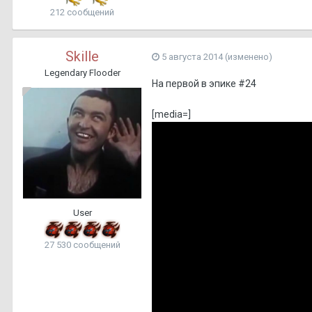
212 сообщений
Skille
5 августа 2014
(изменено)
Legendary Flooder
На первой в эпике #24
[media=]
User
27 530 сообщений