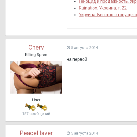
Геноцид и продажность. Укра
Ruination. Украина, т. 22
Укруина. Бегство с тонущего
Cherv
5 августа 2014
Killing Spree
на первой
User
157 сообщений
PeaceHaver
5 августа 2014