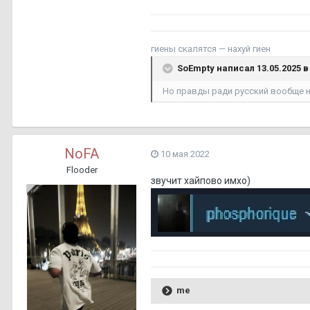
гиены скалятся — нахуй гиен
SoEmpty
написал 13.05.2025 в 
Но правды ради русский вообще 
NoFA
10 мая 2022
Flooder
звучит хайпово имхо)
me