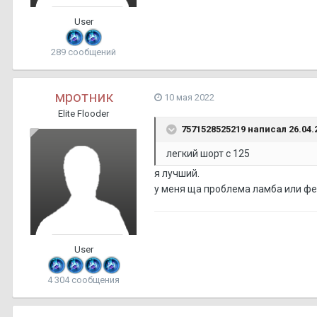
User
289 сообщений
мротник
10 мая 2022
Elite Flooder
7571528525219
написал 26.04.2
легкий шорт с 125
я лучший.
у меня ща проблема ламба или ф
User
4 304 сообщения