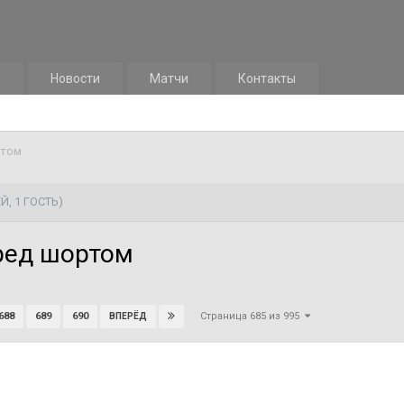
м
Новости
Матчи
Контакты
ртом
Й, 1 ГОСТЬ)
ред шортом
Страница 685 из 995
688
689
690
ВПЕРЁД