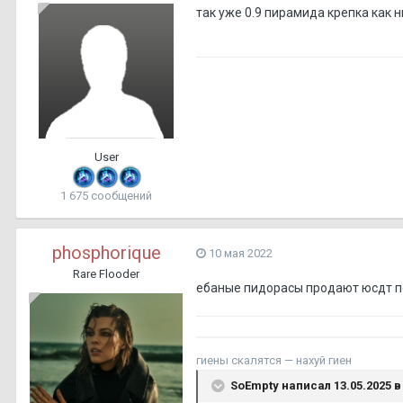
так уже 0.9 пирамида крепка как 
User
1 675 сообщений
phosphorique
10 мая 2022
Rare Flooder
ебаные пидорасы продают юсдт по 
гиены скалятся — нахуй гиен
SoEmpty
написал 13.05.2025 в 