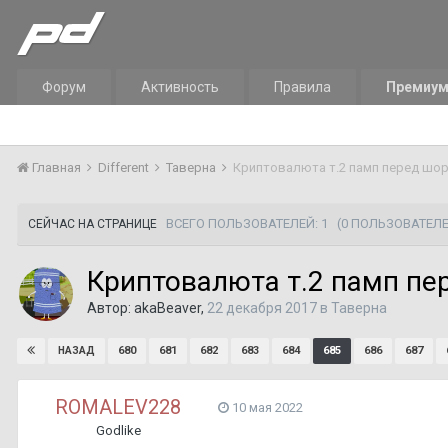
Форум
Активность
Правила
Премиу
Главная
Different
Таверна
Криптовалюта т.2 памп перед шо
ВСЕГО ПОЛЬЗОВАТЕЛЕЙ: 1
(0 ПОЛЬЗОВАТЕЛЕ
СЕЙЧАС НА СТРАНИЦЕ
Криптовалюта т.2 памп пе
Автор:
akaBeaver
,
22 декабря 2017
в
Таверна
680
681
682
683
684
685
686
687
НАЗАД
ROMALEV228
10 мая 2022
Godlike