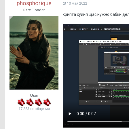
phosphorique
10 мая 2022
Rare Flooder
крипта хуйня щас нужно бабки дел
User
17 283 сообщения