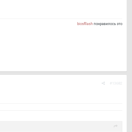
biosfllash
понравилось это
#13682