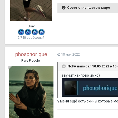
Совет от лучшего в мире
User
2 748 сообщений
phosphorique
10 мая 2022
Rare Flooder
NoFA
написал 10.05.2022 в 15:
звучит хайпово имхо)
у меня ещё есть скины которые м