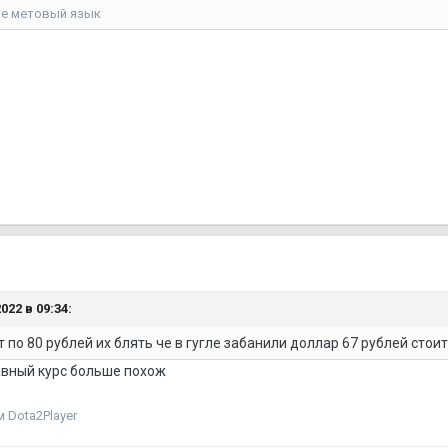
не метовый язык
022 в 09:34:
по 80 рублей их блять че в гугле забанили доллар 67 рублей стоит
лавный курс больше похож
 Dota2Player