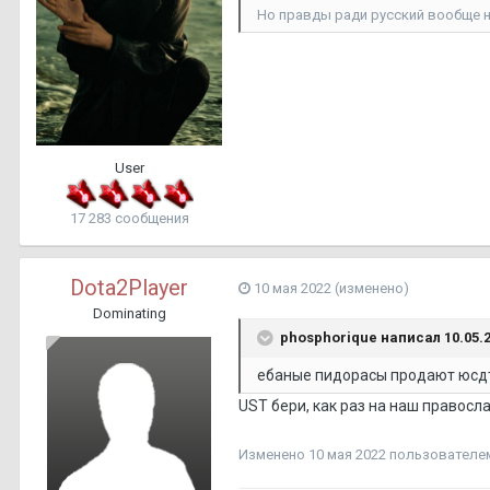
Но правды ради русский вообще 
User
17 283 сообщения
Dota2Player
10 мая 2022
(изменено)
Dominating
phosphorique
написал 10.05.2
ебаные пидорасы продают юсдт 
UST бери, как раз на наш правос
Изменено
10 мая 2022
пользователем