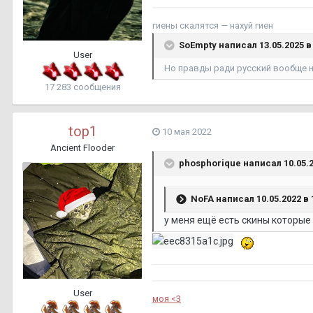
гиены скалятся — нахуй гиен
SoEmpty
написал 13.05.2025 в 
User
Но правды ради русский вообще 
17 283 сообщения
top1
10 мая 2022
Ancient Flooder
phosphorique
написал 10.05.2
NoFA
написал 10.05.2022 в 
у меня ещё есть скины которые
User
моя <3