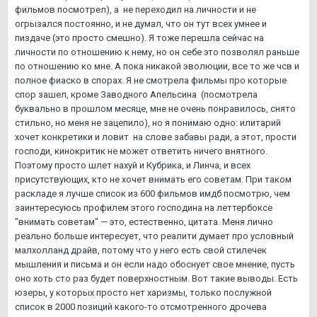
фильмов посмотрел), а не переходил на личности и не
огрызался постоянно, и не думал, что он тут всех умнее и
пиздаче (это просто смешно). Я тоже перешла сейчас на
личности по отношению к нему, но он себе это позволял раньше
по отношению ко мне. А пока никакой эволюции, все то же чсв и
полное фиаско в спорах. Я не смотрела фильмы про которые
спор зашел, кроме Заводного Апельсина (посмотрела
буквально в прошлом месяце, мне не очень понравилось, снято
стильно, но меня не зацепило), но я понимаю одно: илитарий
хочет конкретики и ловит на слове забавы ради, а этот, прости
господи, кинокритик не может ответить ничего внятного.
Поэтому просто шлет нахуй и Кубрика, и Линча, и всех
присутствующих, кто не хочет внимать его советам. При таком
раскладе я лучше список из 600 фильмов имдб посмотрю, чем
заинтересуюсь профилем этого господина на леттербоксе
"внимать советам" — это, естественно, цитата. Меня лично
реально больше интересует, что реалити думает про условный
малхолланд драйв, потому что у него есть свой стилечек
мышления и письма и он если надо обоснует свое мнение, пусть
оно хоть сто раз будет поверхностным. Вот такие выводы. Есть
юзеры, у которых просто нет харизмы, только послужной
список в 2000 позиций какого-то отсмотренного дрочева