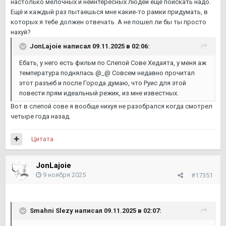
настолько мелочных и неинтересных людей ещё поискать надо.
Ещё и каждый раз пытаешься мне какие-то рамки придумать, в
которых я тебе должен отвечать. А не пошел ли бы ты просто
нахуй?
JonLajoie
написал 09.11.2025 в 02:06:
Ебать, у него есть фильм по Слепой Сове Хедаята, у меня аж
температура поднялась @_@ Совсем недавно прочитал
этот разъеб и после Города думаю, что Руис для этой
повести прям идеальный режик, из мне известных.
Вот в слепой сове я вообще нихуя не разобрался когда смотрел
четыре года назад.
Цитата
JonLajoie
9 ноября 2025
#17351
Smahni Slezy
написал 09.11.2025 в 02:07: