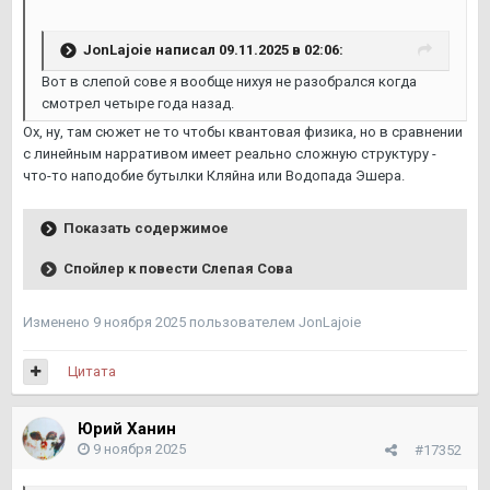
JonLajoie
написал 09.11.2025 в 02:06:
Вот в слепой сове я вообще нихуя не разобрался когда
смотрел четыре года назад.
Ох, ну, там сюжет не то чтобы квантовая физика, но в сравнении
с линейным нарративом имеет реально сложную структуру -
что-то наподобие бутылки Кляйна или Водопада Эшера.
Показать содержимое
Спойлер к повести Слепая Сова
Изменено
9 ноября 2025
пользователем JonLajoie
Цитата
Юрий Ханин
9 ноября 2025
#17352