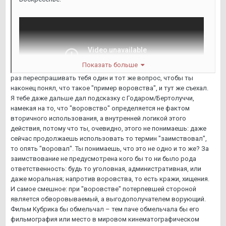
Показать больше
раз переспрашивать тебя один и тот же вопрос, чтобы ты
наконец понял, что такое "пример воровства", и тут же съехал.
Я тебе даже дальше дал подсказку с Годаром/Бертолуччи,
намекая на то, что "воровство" определяется не фактом
вторичного использования, а внутренней логикой этого
действия, потому что ты, очевидно, этого не понимаешь: даже
сейчас продолжаешь использовать то термин "заимствовал",
то опять "воровал". Ты понимаешь, что это не одно и то же? За
заимствование не предусмотрена кого бы то ни было рода
ответственность: будь то уголовная, административная, или
даже моральная; напротив воровства, то есть кражи, хищения.
И самое смешное: при "воровстве" потерпевшей стороной
является обворовываемый, а выгодополучателем ворующий.
Фильм Кубрика бы обмельчал – тем паче обмельчала бы его
Пинк Флойд:
фильмография или место в мировом кинематографическом