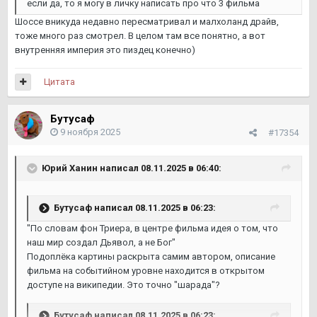
если да, то я могу в личку написать про что 3 фильма
Шоссе вникуда недавно пересматривал и малхоланд драйв,
тоже много раз смотрел. В целом там все понятно, а вот
внутренняя империя это пиздец конечно)
Цитата
Бутусаф
9 ноября 2025
#17354
Юрий Ханин
написал 08.11.2025 в 06:40:
Бутусаф
написал 08.11.2025 в 06:23:
"По словам фон Триера, в центре фильма идея о том, что
наш мир создал Дьявол, а не Бог"
Подоплёка картины раскрыта самим автором, описание
фильма на событийном уровне находится в открытом
доступе на википедии. Это точно "шарада"?
Бутусаф
написал 08.11.2025 в 06:23: