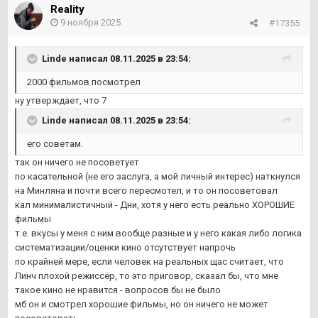
Reality
9 ноября 2025
#17355
Linde
написал 08.11.2025 в 23:54:
2000 фильмов посмотрел
ну утверждает, что 7
Linde
написал 08.11.2025 в 23:54:
его советам.
так он ничего не посоветует
по касательной (не его заслуга, а мой личный интерес) наткнулся
на Минляна и почти всего пересмотел, и то он посоветовал
кал минималистичный - Дни, хотя у него есть реально ХОРОШИЕ
фильмы
т.е. вкусы у меня с ним вообще разные и у него какая либо логика
систематизации/оценки кино отсутствует напрочь
по крайней мере, если человек на реальных щас считает, что
Линч плохой режиссёр, то это приговор, сказал бы, что мне
такое кино не нравится - вопросов бы не было
мб он и смотрел хорошие фильмы, но он ничего не может