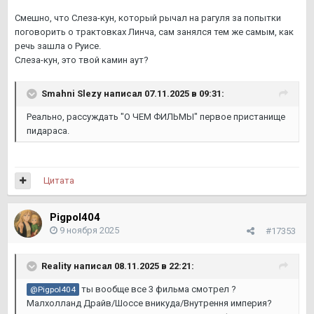
Похоронная процессия роз по отношению к Заводному
Смешно, что Слеза-кун, который рычал на рагуля за попытки
Апельсину не является примером "воровства"
поговорить о трактовках Линча, сам занялся тем же самым, как
"режиссёрских и визуальных решений".
речь зашла о Руисе.
Слеза-кун, это твой камин аут?
Smahni Slezy
написал 07.11.2025 в 09:31:
Реально, рассуждать "О ЧЕМ ФИЛЬМЫ" первое пристанище
пидараса.
Цитата
Pigpol404
9 ноября 2025
#17353
Reality
написал 08.11.2025 в 22:21:
ты вообще все 3 фильма смотрел ?
@Pigpol404
Малхолланд Драйв/Шоссе вникуда/Внутрення империя?