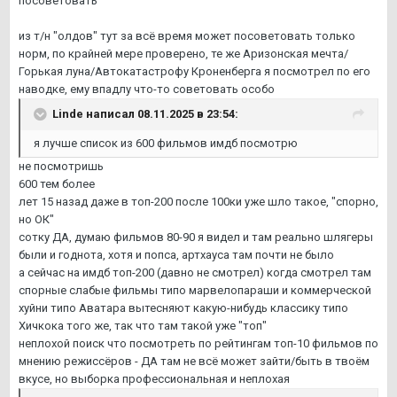
посоветовать
из т/н "олдов" тут за всё время может посоветовать только
норм, по крайней мере проверено, те же Аризонская мечта/
Горькая луна/Автокатастрофу Кроненберга я посмотрел по его
наводке, ему впадлу что-то советовать особо
Linde
написал 08.11.2025 в 23:54:
я лучше список из 600 фильмов имдб посмотрю
не посмотришь
600 тем более
лет 15 назад даже в топ-200 после 100ки уже шло такое, "спорно,
но ОК"
сотку ДА, думаю фильмов 80-90 я видел и там реально шлягеры
были и годнота, хотя и попса, артхауса там почти не было
а сейчас на имдб топ-200 (давно не смотрел) когда смотрел там
спорные слабые фильмы типо марвелопараши и коммерческой
хуйни типо Аватара вытесняют какую-нибудь классику типо
Хичкока того же, так что там такой уже "топ"
неплохой поиск что посмотреть по рейтингам топ-10 фильмов по
мнению режиссёров - ДА там не всё может зайти/быть в твоём
вкусе, но выборка профессиональная и неплохая