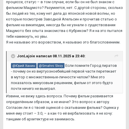
процессе, статус – в том случае, если бы он не был знаком с
фильмом Мацумото? Разумеется, нет. С другой стороны, сколько
бы людей из тех, кому нет дела до японской новой волны, но
которые посмотрев Заводной Апельсин и прочитав статью о
фильме на википедии, никогда бы не узнали о существовании
Мацумото без опыта знакомства с Кубриком? Я и на это пытался
тебе намекнуть, но увы.
Я не называю это воровством, я называю это благословением.
JonLajoie
написал 08.11.2025 в 23:40:
Если помните Город пиратов
@Юрий Ханин
@Smahni Slezy
- почему он из виртуозноебейшей первой части перетекает
в мутор с множественные-личности челом? Мне это
показалось минусовым решением, фильм от этого будто
почти ничего не выиграл.
Извини, не вижу здесь вопроса. Почему фильм развивается
определённым образом, а не иначе? Это вопрос к автору.
Согласен ли я с твоей оценкой о скатывании фильма? Оценка у
меня ему стоит – 3.0, – а как-то её вербализовать я не хочу:
танцами об архитектуре не занимаюсь.