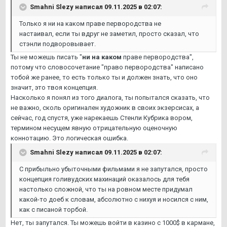
Smahni Slezy
написал 09.11.2025 в 02:07:
Только я ни на каком праве первородства не
настаивал, если ты вдруг не заметил, просто сказал, что
стэнли подворовывает.
Ты не можешь писать "
ни на каком
праве первородства",
потому что словосочетание "право первородства" написано
тобой же ранее, то есть только ты и должен знать, что оно
значит, это твоя концепция.
Насколько я понял из того диалога, ты попытался сказать, что
не важно, сколь оригинален художник в своих экзерсисах, а
сейчас, год спустя, уже нарекаешь Стенли Кубрика вором,
термином несущем явную отрицательную оценочную
коннотацию. Это логическая ошибка.
Smahni Slezy
написал 09.11.2025 в 02:07:
С прибыльно убыточными фильмами я не запутался, просто
концепция голивудских махинаций оказалось для тебя
настолько сложной, что ты на ровном месте придумал
какой-то доеб к словам, абсолютно с нихуя и носился с ним,
как с писаной торбой.
Нет, ты запутался. Ты можешь войти в казино с 1000$ в кармане,