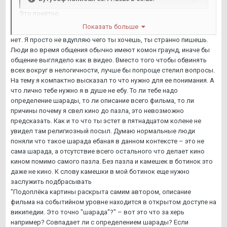
Это понятно.
Тебя на просьбу рассказать поподробнее, раскрыть свой
Показать больше
тезис относительно творчества Триера прорвало потоком
нет. Я просто не вдупляю чего ты хочешь, ты странно пишешь.
сознания на тему того, какой Триер плохой. Прямо как
Люди во время общения обычно имеют комон граунд, иначе бы
рагуля прорвало на защиту Линча, когда ему
общение выглядело как в видео. Вместо того чтобы обвинять
инкриминировалось, что он носится с ним как с писаной
всех вокруг в нелогичности, лучше бы попроще стелил вопросы.
торбой) "Сюрреализм", так называемый, гг.
На тему я компактно высказал то что нужно для ее понимания. А
Насколько далеко ты ушёл от последнего в своём
что лично тебе нужно я в душе не ебу. То ли тебе надо
развитии предоставлю тебе самому оценить)
определение шарады, то ли описание всего фильма, то ли
причины почему я свел кино до пазла, это невозможно
предсказать. Как и то что ты эстет в пятнадцатом колене не
увидел там религиозный посыл. Думаю нормальные люди
поняли что такое шарада ебаная в данном контексте – это не
сама шарада, а отсутствие всего остального что делает кино
кином помимо самого пазла. Без пазла и камешек в ботинок это
даже не кино. К слову камешки в мой ботинок еще нужно
заслужить подбрасывать
"Подоплёка картины раскрыта самим автором, описание
фильма на событийном уровне находится в открытом доступе на
википедии. Это точно "шарада"?" – вот это что за херь
например? Совпадает ли с определением шарады? Если