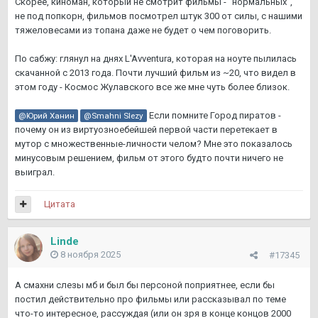
Скорее, киноман, который не смотрит фильмы - "нормальных",
не под попкорн, фильмов посмотрел штук 300 от силы, с нашими
тяжеловесами из топана даже не будет о чем поговорить.
По сабжу: глянул на днях L'Avventura, которая на ноуте пылилась
скачанной с 2013 года. Почти лучший фильм из ~20, что видел в
этом году - Космос Жулавского все же мне чуть более близок.
Если помните Город пиратов -
@Юрий Ханин
@Smahni Slezy
почему он из виртуозноебейшей первой части перетекает в
мутор с множественные-личности челом? Мне это показалось
минусовым решением, фильм от этого будто почти ничего не
выиграл.
Цитата
Linde
8 ноября 2025
#17345
А смахни слезы мб и был бы персоной поприятнее, если бы
постил действительно про фильмы или рассказывал по теме
что-то интересное, рассуждая (или он зря в конце концов 2000