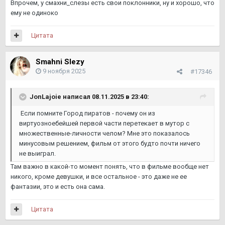
Впрочем, у смахни_слезы есть свои поклонники, ну и хорошо, что
ему не одиноко
Цитата
Smahni Slezy
9 ноября 2025
#17346
JonLajoie
написал 08.11.2025 в 23:40:
Если помните Город пиратов - почему он из
виртуозноебейшей первой части перетекает в мутор с
множественные-личности челом? Мне это показалось
минусовым решением, фильм от этого будто почти ничего
не выиграл.
Там важно в какой-то момент понять, что в фильме вообще нет
никого, кроме девушки, и все остальное - это даже не ее
фантазии, это и есть она сама.
Цитата