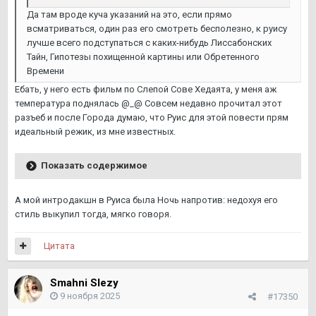
Да там вроде куча указаний на это, если прямо
всматриваться, один раз его смотреть бесполезно, к руису
лучше всего подступаться с каких-нибудь Лиссабонских
Тайн, Гипотезы похищенной картины или Обретенного
Времени
Ебать, у него есть фильм по Слепой Сове Хедаята, у меня аж
температура поднялась @_@ Совсем недавно прочитал этот
разъеб и после Города думаю, что Руис для этой повести прям
идеальный режик, из мне известных.
Показать содержимое
А мой интродакшн в Руиса была Ночь напротив: недохуя его
стиль выкупил тогда, мягко говоря.
Цитата
Smahni Slezy
9 ноября 2025
#17350