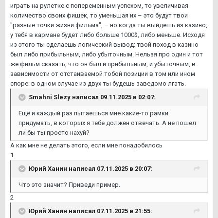
играть на рулетке с попеременным успехом, то увеличивая
количество своих фишек, то уменьшая их – это будут твои
"разные точки жизни фильма", – но когда ты выйдешь из казино,
у тебя в кармане будет либо больше 1000$, либо меньше. Исходя
из этого ты сделаешь логический вывод: твой поход в казино
был либо прибыльным, либо убыточным. Нельзя про один и тот
же фильм сказать, что он был и прибыльным, и убыточным, в
зависимости от отстаиваемой тобой позиции в том или ином
споре: в одном случае из двух ты будешь заведомо лгать.
Smahni Slezy
написал 09.11.2025 в 02:07:
Ещё и каждый раз пытаешься мне какие-то рамки
придумать, в которых я тебе должен отвечать. А не пошел
ли бы ты просто нахуй?
А как мне не делать этого, если мне понадобилось
1
Юрий Ханин
написал 07.11.2025 в 20:07:
Что это значит? Приведи пример.
2
Юрий Ханин
написал 07.11.2025 в 21:55: