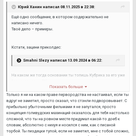
Юрий Ханин
написал 08.11.2025 в 22:38:
Ещё одно сообщение, в котором содержательно не
написано ничего.
Твоё дело – примеры.
Кстати, зацени приколдес:
Smahni Slezy
написал 13.09.2024 в 06:22:
На каком же тогда основании ты топишь Кубрика за его уже
"заимствование"?)
Показать больше
Смотри не запутайся, как с прибыльно-убыточными
фильмами)
Только я ни на каком праве первородства не настаивал, если ты
вдруг не заметил, просто сказал, что стэнли подворовывает. С
прибыльно убыточными фильмами я не запутался, просто
концепция голивудских махинаций оказалось для тебя настолько
сложной, что ты на ровном месте придумал какой-то доеб к
словам, абсолютно с нихуя и носился с ним, как с писаной
торбой. Ты пиздецки тупой, если не заметил, мне с тобой сложно,