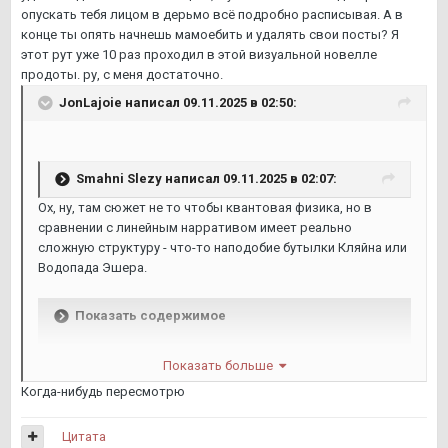
опускать тебя лицом в дерьмо всё подробно расписывая. А в
конце ты опять начнешь мамоебить и удалять свои посты? Я
этот рут уже 10 раз проходил в этой визуальной новелле
продоты. ру, с меня достаточно.
JonLajoie
написал 09.11.2025 в 02:50:
Smahni Slezy
написал 09.11.2025 в 02:07:
Ох, ну, там сюжет не то чтобы квантовая физика, но в
сравнении с линейным нарративом имеет реально
сложную структуру - что-то наподобие бутылки Кляйна или
Водопада Эшера.
Показать содержимое
Спойлер к повести Слепая Сова
Показать больше
Когда-нибудь пересмотрю
Цитата