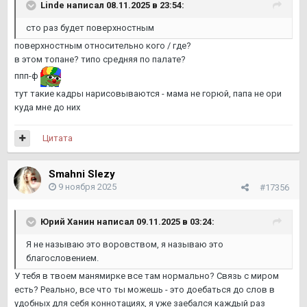
Linde
написал 08.11.2025 в 23:54:
сто раз будет поверхностным
поверхностным относительно кого / где?
в этом топане? типо средняя по палате?
ппп-ф
тут такие кадры нарисовываются - мама не горюй, папа не ори
куда мне до них
Цитата
Smahni Slezy
9 ноября 2025
#17356
Юрий Ханин
написал 09.11.2025 в 03:24:
Я не называю это воровством, я называю это
благословением.
У тебя в твоем манямирке все там нормально? Связь с миром
есть? Реально, все что ты можешь - это доебаться до слов в
удобных для себя коннотациях, я уже заебался каждый раз