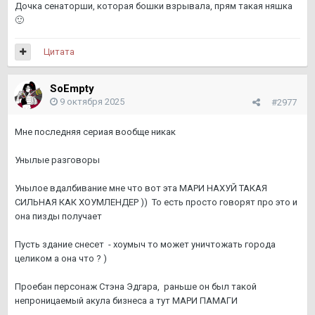
Дочка сенаторши, которая бошки взрывала, прям такая няшка
🙂
Цитата
SoEmpty
9 октября 2025
#2977
Мне последняя сериая вообще никак
Унылые разговоры
Унылое вдалбивание мне что вот эта МАРИ НАХУЙ ТАКАЯ
СИЛЬНАЯ КАК ХОУМЛЕНДЕР )) То есть просто говорят про это и
она пизды получает
Пусть здание снесет - хоумыч то может уничтожать города
целиком а она что ? )
Проебан персонаж Стэна Эдгара, раньше он был такой
непроницаемый акула бизнеса а тут МАРИ ПАМАГИ