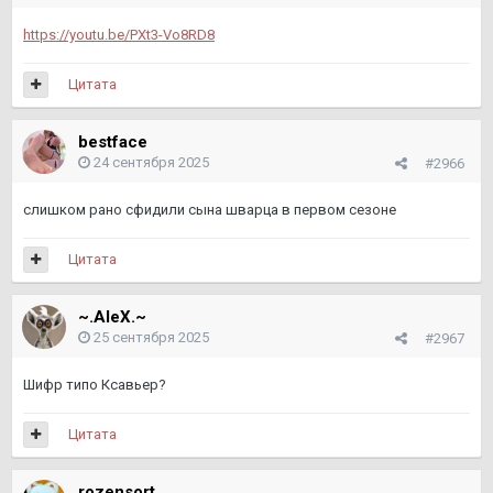
https://youtu.be/PXt3-Vo8RD8
Цитата
bestface
24 сентября 2025
#2966
слишком рано сфидили сына шварца в первом сезоне
Цитата
~.AleX.~
25 сентября 2025
#2967
Шифр типо Ксавьер?
Цитата
rozensort