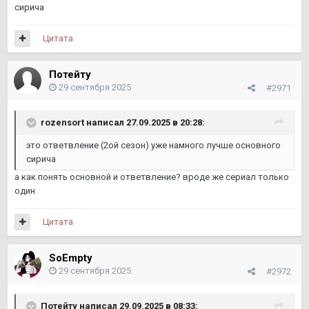
сирича
Цитата
Потейту
29 сентября 2025
#2971
rozensort
написал 27.09.2025 в 20:28:
это ответвление (2ой сезон) уже намного лучше основного
сирича
а как понять основной и ответвление? вроде же сериал только
один
Цитата
SoEmpty
29 сентября 2025
#2972
Потейту
написал 29.09.2025 в 08:33: