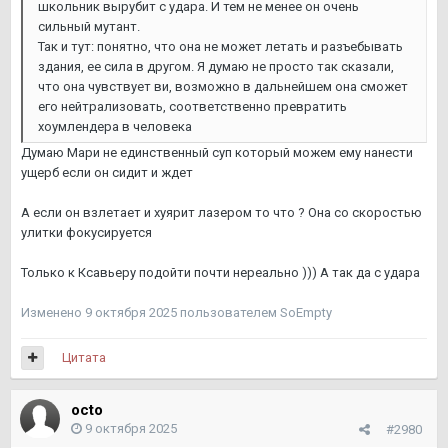
школьник вырубит с удара. И тем не менее он очень
сильный мутант.
Так и тут: понятно, что она не может летать и разъебывать
здания, ее сила в другом. Я думаю не просто так сказали,
что она чувствует ви, возможно в дальнейшем она сможет
его нейтрализовать, соответственно превратить
хоумлендера в человека
Думаю Мари не единственный суп который можем ему нанести
ущерб если он сидит и ждет
А если он взлетает и хуярит лазером то что ? Она со скоростью
улитки фокусируется
Только к Ксавьеру подойти почти нереально ))) А так да с удара
Изменено
9 октября 2025
пользователем SoEmpty
Цитата
octo
9 октября 2025
#2980