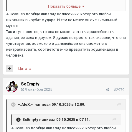
Проебан персонаж Стэна Эдгара, раньше он был такой
Показать больше
непроницаемый акула бизнеса а тут МАРИ ПАМАГИ
А Ксавьер вообще инвалид колясочник, которого любой
школьник вырубит с удара. И тем не менее он очень сильный
Я уверен что условный дип эту мари просто в пол втопчет
мутант.
их и викинг разъебал который там мид тир C супер герой )
Так и тут: понятно, что она не может летать и разъебывать
здания, ее сила в другом. Я думаю не просто так сказали, что она
чувствует ви, возможно в дальнейшем она сможет его
нейтрализовать, соответственно превратить хоумлендера в
человека
Цитата
SoEmpty
9 октября 2025
#2979
~.AleX.~
написал 09.10.2025 в 12:09:
SoEmpty
написал 09.10.2025 в 07:11:
А Ксавьер вообще инвалид колясочник, которого любой