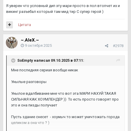
Я уверен что условный дип эту мари просто в пол втопчет их и
викинг разъебал который там мид тир C супер герой )
Цитата
~.AleX.~
9 октября 2025
#2978
SoEmpty
написал 09.10.2025 в 07:11:
Мне последняя сериая вообще никак
Унылые разговоры
Унылое вдалбивание мне что вот эта МАРИ НАХУЙ ТАКАЯ
СИЛЬНАЯ КАК ХОУМЛЕНДЕР )) То есть просто говорят про
это и она пизды получает
Пусть здание снесет - хоумыч то может уничтожать города
целиком а она что ? )