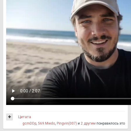
Цитата
gcmDDp
,
569.Miedo
,
Pingvin(007)
и
2 другим
понравилось это