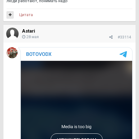
люди работают, понимать надо
Цитата
Astari
28 мая
#33114