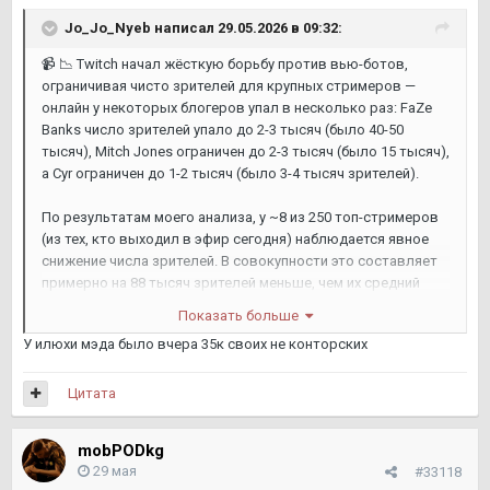
Jo_Jo_Nyeb
написал 29.05.2026 в 09:32:
📹
📉
Twitch начал жёсткую борьбу против вью-ботов,
ограничивая чисто зрителей для крупных стримеров —
онлайн у некоторых блогеров упал в несколько раз: FaZe
Banks число зрителей упало до 2-3 тысяч (было 40-50
тысяч), Mitch Jones ограничен до 2-3 тысяч (было 15 тысяч),
а Cyr ограничен до 1-2 тысяч (было 3-4 тысяч зрителей).
По результатам моего анализа, у ~8 из 250 топ-стримеров
(из тех, кто выходил в эфир сегодня) наблюдается явное
снижение числа зрителей. В совокупности это составляет
примерно на 88 тысяч зрителей меньше, чем их средний
показатель за последние 90 дней, — заявил инсайдер Зак
Показать больше
Басси.
У илюхи мэда было вчера 35к своих не конторских
У русскоязычных стримеров онлайн пока не изменился.
Цитата
mobPODkg
29 мая
#33118