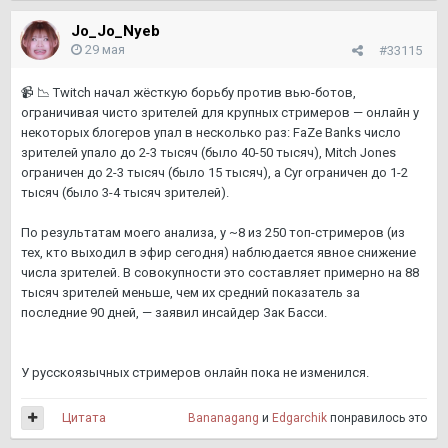
Jo_Jo_Nyeb
29 мая
#33115
📹
📉
Twitch начал жёсткую борьбу против вью-ботов,
ограничивая чисто зрителей для крупных стримеров — онлайн у
некоторых блогеров упал в несколько раз: FaZe Banks число
зрителей упало до 2-3 тысяч (было 40-50 тысяч), Mitch Jones
ограничен до 2-3 тысяч (было 15 тысяч), а Cyr ограничен до 1-2
тысяч (было 3-4 тысяч зрителей).
По результатам моего анализа, у ~8 из 250 топ-стримеров (из
тех, кто выходил в эфир сегодня) наблюдается явное снижение
числа зрителей. В совокупности это составляет примерно на 88
тысяч зрителей меньше, чем их средний показатель за
последние 90 дней, — заявил инсайдер Зак Басси.
У русскоязычных стримеров онлайн пока не изменился.
Цитата
Bananagang
и
Edgarchik
понравилось это