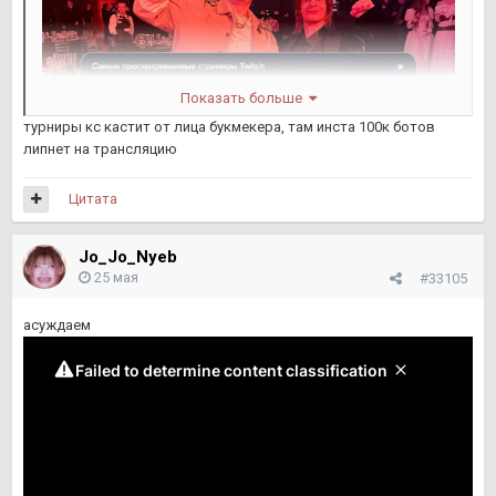
Показать больше
турниры кс кастит от лица букмекера, там инста 100к ботов
липнет на трансляцию
Цитата
Jo_Jo_Nyeb
25 мая
#33105
асуждаем