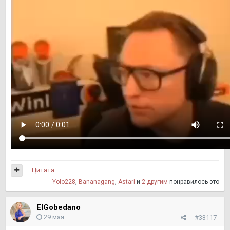
Цитата
Yolo228
,
Bananagang
,
Astari
и
2 другим
понравилось это
ElGobedano
29 мая
#33117