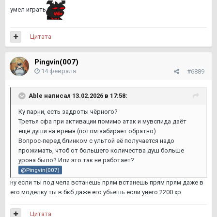
умел играть
Цитата
Pingvin(007)
14 февраля
#6889
Able
написал 13.02.2026 в 17:58:
Ку парни, есть задроты чёрного?
Третья сфа при активации помимо атак и мувспида даёт
ещё души на время (потом забирает обратно)
Вопрос-перед блинком с ультой её получается надо
прожимать, чтоб от большего количества душ больше
урона было? Или это так не работает?
@Pingvin(007)
ну если ты под чела встанешь прям встанешь прям прям даже в
его моделку ты в бкб даже его убьешь если унего 2200 хр
Цитата