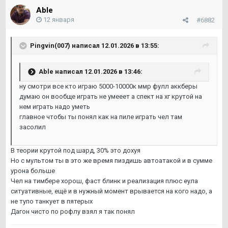
Able
12 января
#6882
Pingvin(007)
написал 12.01.2026 в 13:55:
Able
написал 12.01.2026 в 13:46:
ну смотри все кто играю 5000-10000к ммр фулл аккберы
думаю он вообще играть не умееет а спект на хг крутой на
нем играть надо уметь
главное чтобы ты понял как на пиле играть чел там
засолил
В теории крутой под шард, 30% это дохуя
Но с мультом ты в это же время пиздишь автоатакой и в сумме
урона больше
Чел на тимбере хорош, фаст блинк и реализация плюс еула
ситуативные, ещё и в нужный момент врывается на кого надо, а
не тупо танкует в пятерых
Дагон чисто по рофлу взял я так понял