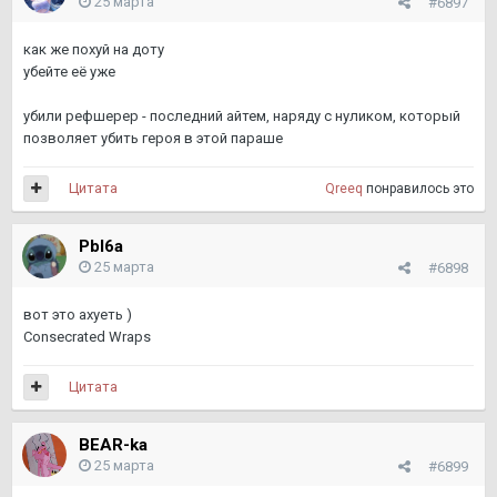
25 марта
#6897
как же похуй на доту
убейте её уже
убили рефшерер - последний айтем, наряду с нуликом, который
позволяет убить героя в этой параше
Цитата
Qreeq
понравилось это
PbI6a
25 марта
#6898
вот это ахуеть )
Consecrated Wraps
Цитата
BEAR-ka
25 марта
#6899