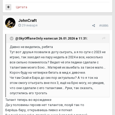
Цитата
JohnCraft
29 января
#6886
@SkyOfflaneOnly
написал 26.01.2026 в 11:31:
Давно не виделись, ребята
Тут вот друзья позвали в доту сыграть, а я по сути с 2023 не
играю, так заходил на пару недель в 2024 и все, насколько
все сильно поменялось? Видел чё эти педики сделали с
талантами моего Бою... Матерей их выебать за такое мало...
Короч буду на четверке бегать в мид к девочке.
Че там Скай и Бара до сих пор актуальны? А то я ток на
этом смогу отыграть вне поз 3, ещё на Брю могу, но увидев,
что они сделали с его талантами... Руки, так сказать,
опустились его трогать
Талант теперь во врожденке
Да у половины героев нет талантов, похуй так-то
Берёшь бару, открываешь пивко и погнал