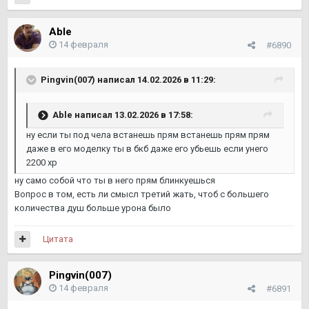
Able
14 февраля
#6890
Pingvin(007)
написал 14.02.2026 в 11:29:
Able
написал 13.02.2026 в 17:58:
ну если ты под чела встанешь прям встанешь прям прям
даже в его моделку ты в бкб даже его убьешь если унего
2200 хр
ну само собой что ты в него прям блинкуешься
Вопрос в том, есть ли смысл третий жать, чтоб с большего
количества душ больше урона было
Цитата
Pingvin(007)
14 февраля
#6891