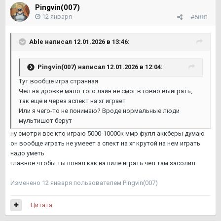
Pingvin(007)
12 января
#6881
Able
написал 12.01.2026 в 13:46:
Pingvin(007)
написал 12.01.2026 в 12:04:
Тут вообще игра странная
Чел на дровке мало того лайн не смог в говно выиграть,
так ещё и через аспект на хг играет
Или я чего-то не понимаю? Вроде нормальные люди
мультишот берут
ну смотри все кто играю 5000-10000к ммр фулл аккберы думаю
он вообще играть не умееет а спект на хг крутой на нем играть
надо уметь
главное чтобы ты понял как на пиле играть чел там засолил
Изменено
12 января
пользователем Pingvin(007)
Цитата