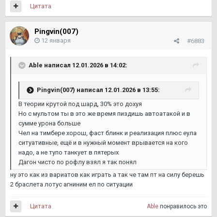
Цитата
Pingvin(007)
12 января
#6883
Able
написал 12.01.2026 в 14:02:
Pingvin(007)
написал 12.01.2026 в 13:55:
В теории крутой под шард, 30% это дохуя
Но с мультом ты в это же время пиздишь автоатакой и в
сумме урона больше
Чел на тимбере хорош, фаст блинк и реализация плюс еула
ситуативные, ещё и в нужный момент врывается на кого
надо, а не тупо танкует в пятерых
Дагон чисто по рофлу взял я так понял
ну это как из вариатов как играть а так че там пт на силу берешь
2 браслета лотус агниним ел по ситуации
Цитата
Able
понравилось это