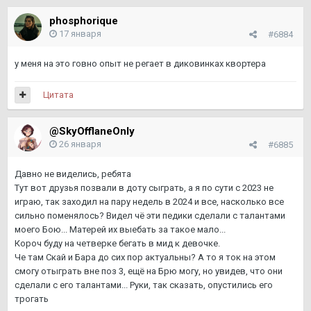
phosphorique
17 января
#6884
у меня на это говно опыт не регает в диковинках квортера
Цитата
@SkyOfflaneOnly
26 января
#6885
Давно не виделись, ребята
Тут вот друзья позвали в доту сыграть, а я по сути с 2023 не
играю, так заходил на пару недель в 2024 и все, насколько все
сильно поменялось? Видел чё эти педики сделали с талантами
моего Бою... Матерей их выебать за такое мало...
Короч буду на четверке бегать в мид к девочке.
Че там Скай и Бара до сих пор актуальны? А то я ток на этом
смогу отыграть вне поз 3, ещё на Брю могу, но увидев, что они
сделали с его талантами... Руки, так сказать, опустились его
трогать