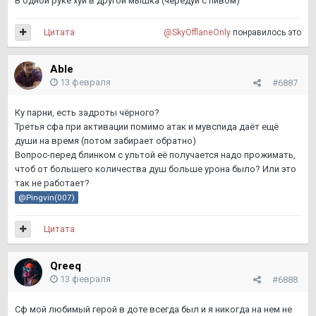
В одной руке хуй в другой мышка (чередуй с пивом)
Цитата
@SkyOfflaneOnly
понравилось это
Able
13 февраля
#6887
Ку парни, есть задроты чёрного?
Третья сфа при активации помимо атак и мувспида даёт ещё
души на время (потом забирает обратно)
Вопрос-перед блинком с ультой её получается надо прожимать,
чтоб от большего количества душ больше урона было? Или это
так не работает?
@Pingvin(007)
Цитата
Qreeq
13 февраля
#6888
Сф мой любимый герой в доте всегда был и я никогда на нем не