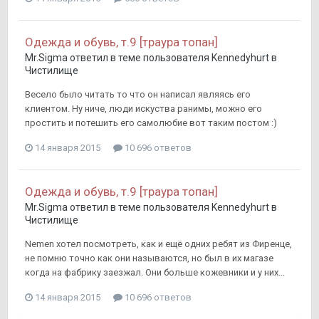
Одежда и обувь, т.9 [траура топан]
Mr.Sigma
ответил в теме пользователя
Kennedyhurt
в
Чистилище
Весело было читать то что он написал являясь его
клиентом. Ну ниче, люди искуства ранимы, можно его
простить и потешить его самолюбие вот таким постом :)
14 января 2015
10 696 ответов
Одежда и обувь, т.9 [траура топан]
Mr.Sigma
ответил в теме пользователя
Kennedyhurt
в
Чистилище
Nemen хотел посмотреть, как и ещё одних ребят из Фиренце,
не помню точно как они называются, но был в их магазе
когда на фабрику заезжал. Они больше кожевники и у них...
14 января 2015
10 696 ответов