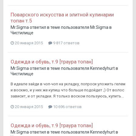
Поварского искусства и элитной кулинарии
топан т.5
Mr.Sigma
ответил в теме пользователя
Mr.Sigma
в
Чистилище
20 января 2015
9 817 ответов
Одежда и обувь, т.9 [траура топан]
Mr.Sigma
ответил в теме пользователя
Kennedyhurt
в
Чистилище
В идеале зайди в чоп-чоп на укладку, попроси уложить гелем
и воскмо, и у них же купиш что больше подойдет ;) От волос
зависит, и от укладки. Я только воском пользуюсь, купить...
20 января 2015
10 696 ответов
Одежда и обувь, т.9 [траура топан]
Mr.Sigma
ответил в теме пользователя
Kennedyhurt
в