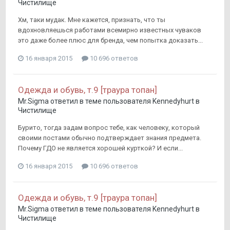
Чистилище
Хм, таки мудак. Мне кажется, признать, что ты
вдохновляешься работами всемирно известных чуваков
это даже более плюс для бренда, чем попытка доказать...
16 января 2015
10 696 ответов
Одежда и обувь, т.9 [траура топан]
Mr.Sigma
ответил в теме пользователя
Kennedyhurt
в
Чистилище
Бурито, тогда задам вопрос тебе, как человеку, который
своими постами обычно подтверждает знания предмета.
Почему ГДО не является хорошей курткой? И если...
16 января 2015
10 696 ответов
Одежда и обувь, т.9 [траура топан]
Mr.Sigma
ответил в теме пользователя
Kennedyhurt
в
Чистилище