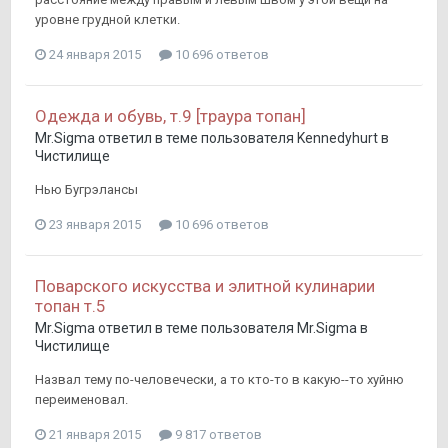
уровне грудной клетки.
24 января 2015
10 696 ответов
Одежда и обувь, т.9 [траура топан]
Mr.Sigma
ответил в теме пользователя
Kennedyhurt
в
Чистилище
Нью Бугрэлансы
23 января 2015
10 696 ответов
Поварского искусства и элитной кулинарии
топан т.5
Mr.Sigma
ответил в теме пользователя
Mr.Sigma
в
Чистилище
Назвал тему по-человечески, а то кто-то в какую--то хуйню
переименовал.
21 января 2015
9 817 ответов