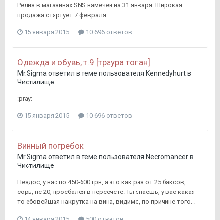
Релиз в магазинах SNS намечен на 31 января. Широкая
продажа стартует 7 февраля.
15 января 2015
10 696 ответов
Одежда и обувь, т.9 [траура топан]
Mr.Sigma
ответил в теме пользователя
Kennedyhurt
в
Чистилище
:pray:
15 января 2015
10 696 ответов
Винный погребок
Mr.Sigma
ответил в теме пользователя
Necromancer
в
Чистилище
Пездос, у нас по 450-600 грн, а это как раз от 25 баксов,
сорь, не 20, проебался в пересчёте. Ты знаешь, у вас какая-
то ебовейшая накрутка на вина, видимо, по причине того...
14 января 2015
500 ответов