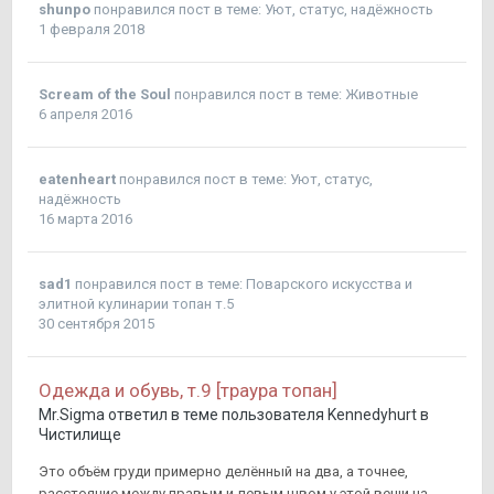
shunpo
понравился пост в теме:
Уют, статус, надёжность
1 февраля 2018
Scream of the Soul
понравился пост в теме:
Животные
6 апреля 2016
eatenheart
понравился пост в теме:
Уют, статус,
надёжность
16 марта 2016
sad1
понравился пост в теме:
Поварского искусства и
элитной кулинарии топан т.5
30 сентября 2015
Одежда и обувь, т.9 [траура топан]
Mr.Sigma
ответил в теме пользователя
Kennedyhurt
в
Чистилище
Это объём груди примерно делённый на два, а точнее,
расстояние между правым и левым швом у этой вещи на