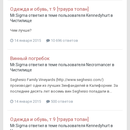
Одежда и обувь, т.9 [траура топан]
Mr.Sigma
ответил в теме пользователя
Kennedyhurt
в
Чистилище
Чем лучше?
14 января 2015
10 696 ответов
Винный погребок
Mr.Sigma
ответил в теме пользователя
Necromancer
в
Чистилище
Seghesio Family Vineyards (http://www.seghesio.com/)
производит одни из лучших Зинфанделей в Калифорнии. За
последние десять лет восемь вин Seghesio попадали в...
14 января 2015
500 ответов
Одежда и обувь, т.9 [траура топан]
Mr.Sigma
ответил в теме пользователя
Kennedyhurt
в