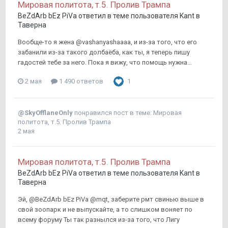
Мировая политота, т.5. Пролив Трампа
BeZdArb bEz PiVa
ответил в теме пользователя
Kant
в
Таверна
Вообще-то я жена @vashanyashaaaa, и из-за того, что его
забанили из-за такого долбаёба, как ты, я теперь пишу
гадостей тебе за него. Пока я вижу, что помощь нужна...
2 мая
1 490 ответов
1
@SkyOfflaneOnly
понравился пост в теме:
Мировая
политота, т.5. Пролив Трампа
2 мая
Мировая политота, т.5. Пролив Трампа
BeZdArb bEz PiVa
ответил в теме пользователя
Kant
в
Таверна
Эй, @BeZdArb bEz PiVa @mqt, заберите рмт свинью выше в
свой зоопарк и не выпускайте, а то слишком воняет по
всему форуму Ты так разнылся из-за того, что Лигу