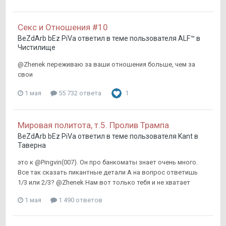
Секс и Отношения #10
BeZdArb bEz PiVa
ответил в теме пользователя
ALF™
в
Чистилище
@Zhenek переживаю за ваши отношения больше, чем за
свои
1 мая
55 732 ответа
1
Мировая политота, т.5. Пролив Трампа
BeZdArb bEz PiVa
ответил в теме пользователя
Kant
в
Таверна
это к @Pingvin(007). Он про банкоматы знает очень много.
Все так сказать пикантные детали А на вопрос ответишь
1/3 или 2/3? @Zhenek Нам вот только тебя и не хватает
1 мая
1 490 ответов