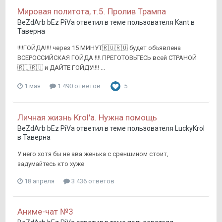
Мировая политота, т.5. Пролив Трампа
BeZdArb bEz PiVa
ответил в теме пользователя
Kant
в
Таверна
‼️‼️ГОЙДА‼️‼️ через 15 МИНУТ🇷🇺🇷🇺 будет объявлена
ВСЕРОССИЙСКАЯ ГОЙДА ‼️‼️ ПРЕГОТОВЬТЕСЬ всей СТРАНОЙ
🇷🇺🇷🇺 и ДАЙТЕ ГОЙДУ‼️‼️ ...
1 мая
1 490 ответов
5
Личная жизнь Krol'а. Нужна помощь
BeZdArb bEz PiVa
ответил в теме пользователя
LuckyKrol
в
Таверна
У него хотя бы не ава женька с среншином стоит,
задумайтесь кто хуже
18 апреля
3 436 ответов
Аниме-чат №3