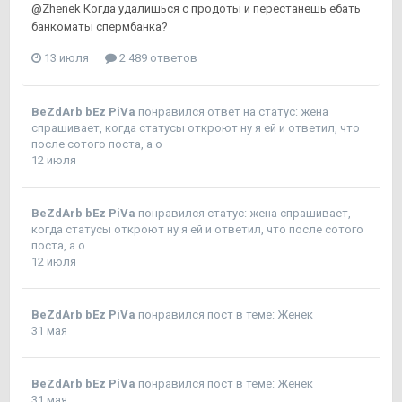
@Zhenek Когда удалишься с продоты и перестанешь ебать
банкоматы спермбанка?
13 июля
2 489 ответов
BeZdArb bEz PiVa
понравился ответ на статус:
жена
спрашивает, когда статусы откроют ну я ей и ответил, что
после сотого поста, а о
12 июля
BeZdArb bEz PiVa
понравился статус:
жена спрашивает,
когда статусы откроют ну я ей и ответил, что после сотого
поста, а о
12 июля
BeZdArb bEz PiVa
понравился пост в теме:
Женек
31 мая
BeZdArb bEz PiVa
понравился пост в теме:
Женек
31 мая