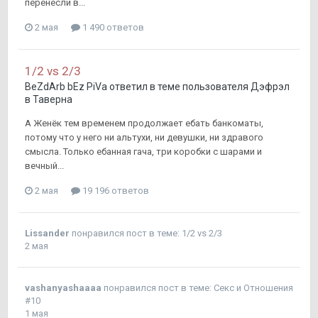
перенесли в...
2 мая
1 490 ответов
1/2 vs 2/3
BeZdArb bEz PiVa
ответил в теме пользователя
Дэфрэл
в
Таверна
А Женёк тем временем продолжает ебать банкоматы,
потому что у него ни альтухи, ни девушки, ни здравого
смысла. Только ебанная гача, три коробки с шарами и
вечный...
2 мая
19 196 ответов
Lissander
понравился пост в теме:
1/2 vs 2/3
2 мая
vashanyashaaaa
понравился пост в теме:
Секс и Отношения
#10
1 мая