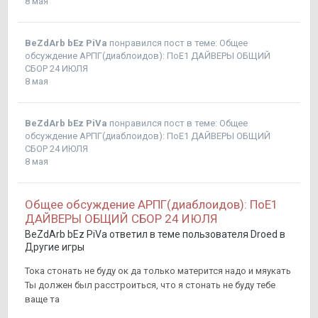
8 мая
BeZdArb bEz PiVa
понравился пост в теме:
Общее
обсуждение АРПГ(диаблоидов): ПоЕ1 ДАЙВЕРЫ ОБЩИЙ
СБОР 24 ИЮЛЯ
8 мая
BeZdArb bEz PiVa
понравился пост в теме:
Общее
обсуждение АРПГ(диаблоидов): ПоЕ1 ДАЙВЕРЫ ОБЩИЙ
СБОР 24 ИЮЛЯ
8 мая
Общее обсуждение АРПГ(диаблоидов): ПоЕ1
ДАЙВЕРЫ ОБЩИЙ СБОР 24 ИЮЛЯ
BeZdArb bEz PiVa
ответил в теме пользователя
Droed
в
Другие игры
Тока стонать не буду ок да только матерится надо и мяукать
Ты должен был расстроиться, что я стонать не буду тебе
ваще та