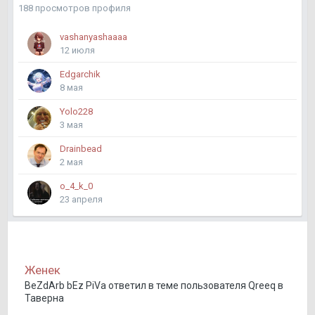
188 просмотров профиля
vashanyashaaaa
12 июля
Edgarchik
8 мая
Yolo228
3 мая
Drainbead
2 мая
o_4_k_0
23 апреля
Женек
BeZdArb bEz PiVa
ответил в теме пользователя
Qreeq
в
Таверна