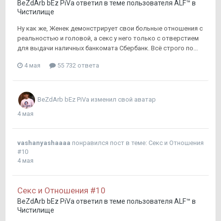
BeZdArb bEz PiVa
ответил в теме пользователя
ALF™
в
Чистилище
Ну как же, Женек демонстрирует свои больные отношения с
реальностью и головой, а секс у него только с отверстием
для выдачи наличных банкомата Сбербанк. Всё строго по...
4 мая
55 732 ответа
BeZdArb bEz PiVa
изменил свой аватар
4 мая
vashanyashaaaa
понравился пост в теме:
Секс и Отношения
#10
4 мая
Секс и Отношения #10
BeZdArb bEz PiVa
ответил в теме пользователя
ALF™
в
Чистилище