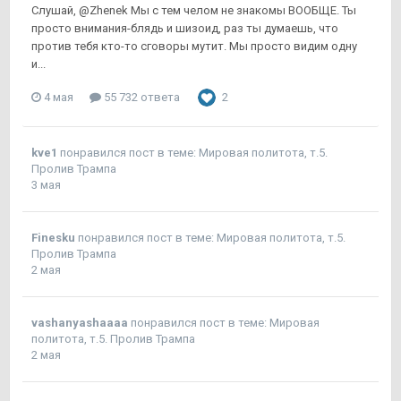
Слушай, @Zhenek Мы с тем челом не знакомы ВООБЩЕ. Ты
просто внимания-блядь и шизоид, раз ты думаешь, что
против тебя кто-то сговоры мутит. Мы просто видим одну
и...
4 мая
55 732 ответа
2
kve1
понравился пост в теме:
Мировая политота, т.5.
Пролив Трампа
3 мая
Finesku
понравился пост в теме:
Мировая политота, т.5.
Пролив Трампа
2 мая
vashanyashaaaa
понравился пост в теме:
Мировая
политота, т.5. Пролив Трампа
2 мая