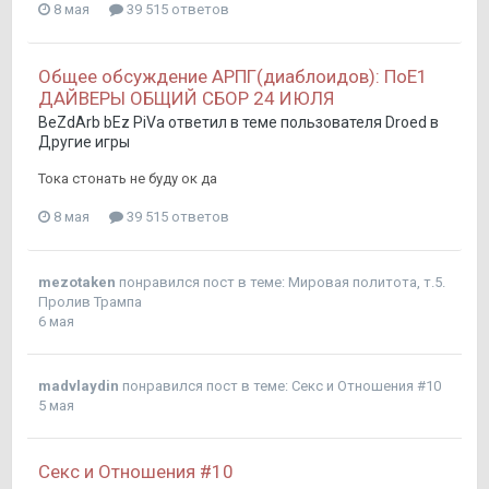
8 мая
39 515 ответов
Общее обсуждение АРПГ(диаблоидов): ПоЕ1
ДАЙВЕРЫ ОБЩИЙ СБОР 24 ИЮЛЯ
BeZdArb bEz PiVa
ответил в теме пользователя
Droed
в
Другие игры
Тока стонать не буду ок да
8 мая
39 515 ответов
mezotaken
понравился пост в теме:
Мировая политота, т.5.
Пролив Трампа
6 мая
madvlaydin
понравился пост в теме:
Секс и Отношения #10
5 мая
Секс и Отношения #10