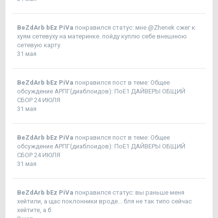
BeZdArb bEz PiVa
понравился статус:
мне @Zhenek сжег к
хуям сетевуху на материнке. пойду куплю себе внешнюю
сетевую карту
31 мая
BeZdArb bEz PiVa
понравился пост в теме:
Общее
обсуждение АРПГ(диаблоидов): ПоЕ1 ДАЙВЕРЫ ОБЩИЙ
СБОР 24 ИЮЛЯ
31 мая
BeZdArb bEz PiVa
понравился пост в теме:
Общее
обсуждение АРПГ(диаблоидов): ПоЕ1 ДАЙВЕРЫ ОБЩИЙ
СБОР 24 ИЮЛЯ
31 мая
BeZdArb bEz PiVa
понравился статус:
вы раньше меня
хейтили, а щас поклонники вроде... бля не так типо сейчас
хейтите, а б