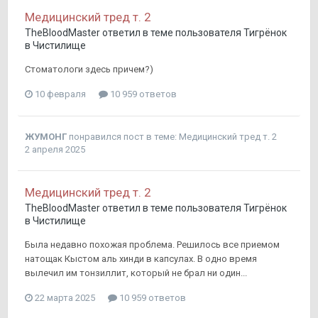
Медицинский тред т. 2
TheBloodMaster
ответил в теме пользователя
Тигрёнок
в
Чистилище
Стоматологи здесь причем?)
10 февраля
10 959 ответов
ЖУМОНГ
понравился пост в теме:
Медицинский тред т. 2
2 апреля 2025
Медицинский тред т. 2
TheBloodMaster
ответил в теме пользователя
Тигрёнок
в
Чистилище
Была недавно похожая проблема. Решилось все приемом
натощак Кыстом аль хинди в капсулах. В одно время
вылечил им тонзиллит, который не брал ни один...
22 марта 2025
10 959 ответов