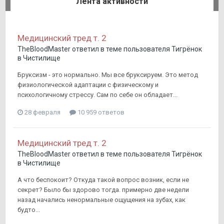
Лента активности
Медицинский тред т. 2
TheBloodMaster
ответил в теме пользователя
Тигрёнок
в
Чистилище
Бруксизм - это нормально. Мы все бруксируем. Это метод
физиологической адаптации с физическому и
психологичному стрессу. Сам по себе он обладает...
28 февраля
10 959 ответов
Медицинский тред т. 2
TheBloodMaster
ответил в теме пользователя
Тигрёнок
в
Чистилище
А что беспокоит? Откуда такой вопрос возник, если не
секрет? Было бы здорово тогда. примерно две недели
назад начались ненормальные ощущения на зубах, как
будто...