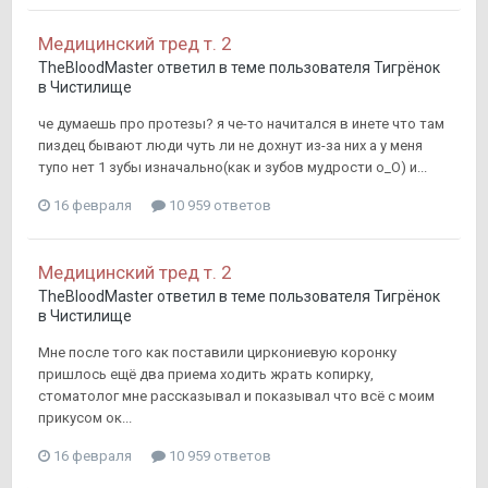
Медицинский тред т. 2
TheBloodMaster
ответил в теме пользователя
Тигрёнок
в
Чистилище
че думаешь про протезы? я че-то начитался в инете что там
пиздец бывают люди чуть ли не дохнут из-за них а у меня
тупо нет 1 зубы изначально(как и зубов мудрости о_О) и...
16 февраля
10 959 ответов
Медицинский тред т. 2
TheBloodMaster
ответил в теме пользователя
Тигрёнок
в
Чистилище
Мне после того как поставили циркониевую коронку
пришлось ещё два приема ходить жрать копирку,
стоматолог мне рассказывал и показывал что всё с моим
прикусом ок...
16 февраля
10 959 ответов