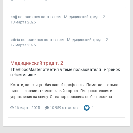
sojj
понравился пост в теме:
Медицинский тред т. 2
18 марта 2025
bitrix
понравился пост в теме:
Медицинский тред т. 2
17 марта 2025
Медицинский тред т. 2
TheBloodMaster
ответил в теме пользователя
Тигрёнок
в
Чистилище
Кстати, поясница - бич нашей профессии. Помогает только
одно - закачивать мышечный корсет. Гиперэкстензия и
упражнения на спину. С тех пор поясница не беспокоила. ...
16 марта 2025
10 959 ответов
1