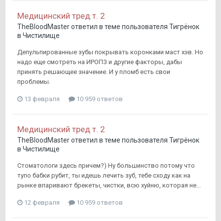
Медицинский тред т. 2
TheBloodMaster
ответил в теме пользователя
Тигрёнок
в
Чистилище
Депульпированные зубы покрывать коронками маст хэв. Но
надо еще смотреть на ИРОПЗ и другие факторы, дабы
принять решающее значение. И у пломб есть свои
проблемы.
13 февраля
10 959 ответов
Медицинский тред т. 2
TheBloodMaster
ответил в теме пользователя
Тигрёнок
в
Чистилище
Стоматологи здесь причем?) Ну большинство потому что
тупо бабки рубит, ты идешь лечить зуб, тебе сходу как на
рынке впаривают брекеты, чистки, всю хуйню, которая не...
12 февраля
10 959 ответов