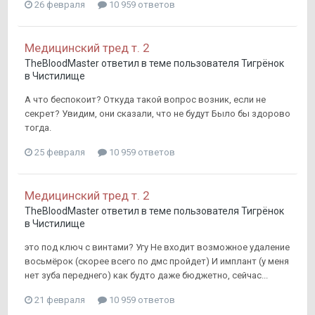
26 февраля
10 959 ответов
Медицинский тред т. 2
TheBloodMaster
ответил в теме пользователя
Тигрёнок
в
Чистилище
А что беспокоит? Откуда такой вопрос возник, если не
секрет? Увидим, они сказали, что не будут Было бы здорово
тогда.
25 февраля
10 959 ответов
Медицинский тред т. 2
TheBloodMaster
ответил в теме пользователя
Тигрёнок
в
Чистилище
это под ключ с винтами? Угу Не входит возможное удаление
восьмёрок (скорее всего по дмс пройдет) И имплант (у меня
нет зуба переднего) как будто даже бюджетно, сейчас...
21 февраля
10 959 ответов