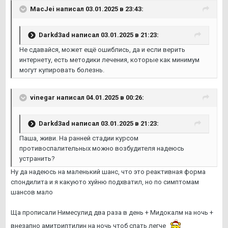
MacJei
написал 03.01.2025 в 23:43:
Darkd3ad
написал 03.01.2025 в 21:23:
Не сдавайся, может ещё ошиблись, да и если верить
интернету, есть методики лечения, которые как минимум
могут купировать болезнь.
vinegar
написал 04.01.2025 в 00:26:
Darkd3ad
написал 03.01.2025 в 21:23:
Паша, живи. На ранней стадии курсом
противоспалительных можно возбудителя надеюсь
устранить?
Ну да надеюсь на маленький шанс, что это реактивная форма
спондилита и я какуюто хуйню подхватил, но по симптомам
шансов мало
Ща прописали Нимесулид два раза в день + Мидокалм на ночь +
внезапно амитриптилин на ночь чтоб спать легче