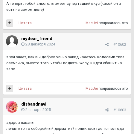
А теперь любой алкоголь имеет супер гадкий вкус (какой он и
есть на самом деле)
Цитата
MacJei
понравилось это
mydear_friend
28 декабря 2024
#10602
я хуй знает, как вы добровольно закидываетесь колесами типа
оземпика, вместо того, чтобы поднять жопу, и идти ебашить в
зале
Цитата
MacJei
понравилось это
disbandnavi
2 января 2025
#10603
здаров пацаны
лечил кто то себорейный дерматит? появилось где то полгода