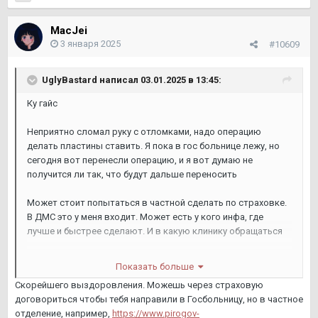
MacJei
3 января 2025
#10609
UglyBastard
написал 03.01.2025 в 13:45:
Ку гайс
Неприятно сломал руку с отломками, надо операцию
делать пластины ставить. Я пока в гос больнице лежу, но
сегодня вот перенесли операцию, и я вот думаю не
получится ли так, что будут дальше переносить
Может стоит попытаться в частной сделать по страховке.
В ДМС это у меня входит. Может есть у кого инфа, где
лучше и быстрее сделают. И в какую клинику обращаться
Локация Москва и альфа страхование
Показать больше
Скорейшего выздоровления. Можешь через страховую
договориться чтобы тебя направили в Госбольницу, но в частное
отделение, например,
https://www.pirogov-