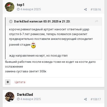
top1
4 января 2025
#10616
Darkd3ad
написал 03.01.2025 в 21:23:
короче ревматоидный артрит наносит ответный удар
спустя 6-7 лет ремиссии, теперь появился сакроилит
предварительно поставили анкилозирующий спондилит
ранней стадии
жду направления на мрт, но походу ггвп
бывший работник после ковида тоже не ходит на кости дало
ослажнение
замена сустава светит 300к
Цитата
Darkd3ad
4 января 2025
#10617