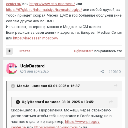
center.ru/
или
https://www.cito-priorov.ru/
или
https://67gkb.ru/informatsiya/travmatologiya/
или любой другой, за
тобой приедет скорая. Через ДМС в гос больнице обслуживание
совсем другое чем по ОМС.
Из частных, наверное, можно в Медси или СМ-клиник.
Если решишь за свои деньги и дорого, то: European Medical Center
или
https://hadassah.moscow/
Цитата
UglyBastard
понравилось это
UglyBastard
3 января 2025
#10610
MacJei
написал 03.01.2025 в 16:37:
UglyBastard
написал 03.01.2025 в 13:45:
Скорейшего выздоровления. Можешь через страховую
договориться чтобы тебя направили в Госбольницу, но в
частное отделение, например,
https://www.pirogov-
center.ru/
или
https://www.cito-priorov.ru/
или