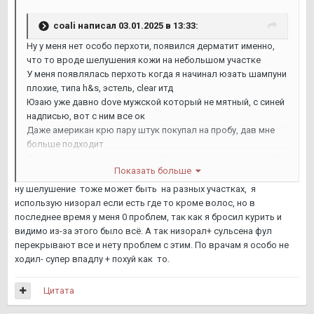
coali
написал 03.01.2025 в 13:33:
Ну у меня нет особо перхоти, появился дерматит именно,
что то вроде шелушения кожи на небольшом участке
У меня появлялась перхоть когда я начинал юзать шампуни
плохие, типа h&s, эстель, clear итд
Юзаю уже давно dove мужской который не мятный, с синей
надписью, вот с ним все ок
Даже американ крю пару штук покупал на пробу, дав мне
больше подходит
А так да, взял эстель дорогущий генвуд, спустя пару дней
Показать больше
перхоть появилась
ну шелушение тоже может быть на разных участках, я
использую низорал если есть где то кроме волос, но в
последнее время у меня 0 проблем, так как я бросил курить и
видимо из-за этого было всё. А так низорал+ сульсена фул
перекрывают все и нету проблем с этим. По врачам я особо не
ходил- супер впадлу + похуй как то.
Цитата