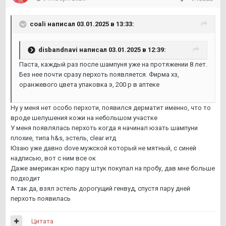
coali
написал 03.01.2025 в 13:33:
disbandnavi
написал 03.01.2025 в 12:39:
Паста, каждый раз после шампуня уже на протяжении 8 лет.
Без нее почти сразу перхоть появляется. Фирма хз,
оранжевого цвета упаковка э, 200 р в аптеке
Ну у меня нет особо перхоти, появился дерматит именно, что то
вроде шелушения кожи на небольшом участке
У меня появлялась перхоть когда я начинал юзать шампуни
плохие, типа h&s, эстель, clear итд
Юзаю уже давно dove мужской который не мятный, с синей
надписью, вот с ним все ок
Даже американ крю пару штук покупал на пробу, дав мне больше
подходит
А так да, взял эстель дорогущий генвуд, спустя пару дней
перхоть появилась
Цитата