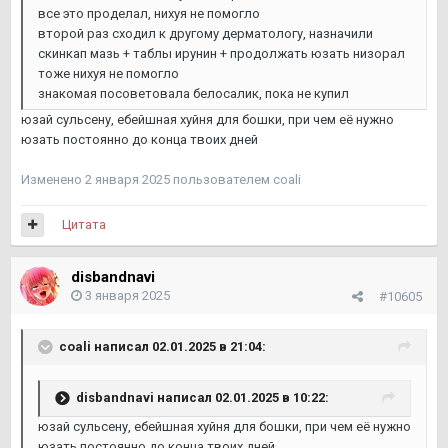
все это проделал, нихуя не помогло
второй раз сходил к другому дерматологу, назначили
скинкап мазь + таблы ирунин + продолжать юзать низорал
тоже нихуя не помогло
знакомая посоветовала белосалик, пока не купил
юзай сульсену, ебейшная хуйня для бошки, при чем её нужно
юзать постоянно до конца твоих дней
Изменено
2 января 2025
пользователем coali
Цитата
disbandnavi
3 января 2025
#10605
coali
написал 02.01.2025 в 21:04:
disbandnavi
написал 02.01.2025 в 10:22:
юзай сульсену, ебейшная хуйня для бошки, при чем её нужно
юзать постоянно до конца твоих дней