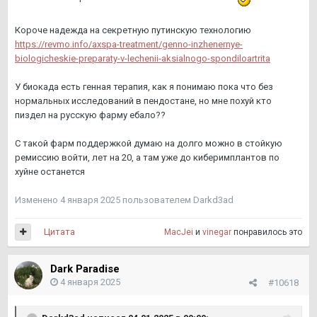
Короче надежда на секретную путинскую технологию
https://revmo.info/axspa-treatment/genno-inzhenernye-
biologicheskie-preparaty-v-lechenii-aksialnogo-spondiloartrita
У биокада есть генная терапия, как я понимаю пока что без
нормальных исследований в пендостане, но мне похуй кто
пиздел на русскую фарму ебало??
С такой фарм поддержкой думаю на долго можно в стойкую
ремиссию войти, лет на 20, а там уже до киберимплантов по
хуйне останется
Изменено
4 января 2025
пользователем Darkd3ad
Цитата
MacJei
и
vinegar
понравилось это
Dark Paradise
4 января 2025
#10618