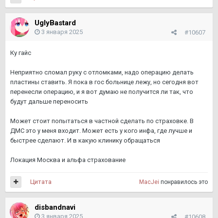
UglyBastard
3 января 2025
#10607
Ку гайс
Неприятно сломал руку с отломками, надо операцию делать
пластины ставить. Я пока в гос больнице лежу, но сегодня вот
перенесли операцию, и я вот думаю не получится ли так, что
будут дальше переносить
Может стоит попытаться в частной сделать по страховке. В
ДМС это у меня входит. Может есть у кого инфа, где лучше и
быстрее сделают. И в какую клинику обращаться
Локация Москва и альфа страхование
Цитата
MacJei
понравилось это
disbandnavi
3 января 2025
#10608