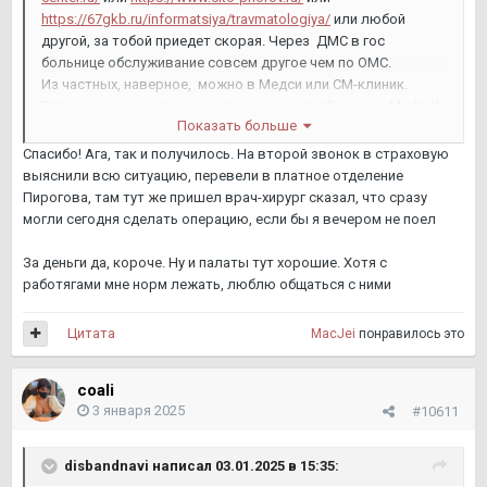
https://67gkb.ru/informatsiya/travmatologiya/
или любой
другой, за тобой приедет скорая. Через ДМС в гос
больнице обслуживание совсем другое чем по ОМС.
Из частных, наверное, можно в Медси или СМ-клиник.
Если решишь за свои деньги и дорого, то: European Medical
Показать больше
Center или
https://hadassah.moscow/
Спасибо! Ага, так и получилось. На второй звонок в страховую
выяснили всю ситуацию, перевели в платное отделение
Пирогова, там тут же пришел врач-хирург сказал, что сразу
могли сегодня сделать операцию, если бы я вечером не поел
За деньги да, короче. Ну и палаты тут хорошие. Хотя с
работягами мне норм лежать, люблю общаться с ними
Цитата
MacJei
понравилось это
coali
3 января 2025
#10611
disbandnavi
написал 03.01.2025 в 15:35: