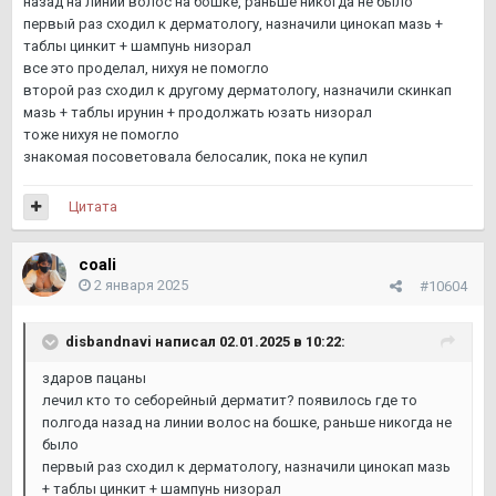
назад на линии волос на бошке, раньше никогда не было
первый раз сходил к дерматологу, назначили цинокап мазь +
таблы цинкит + шампунь низорал
все это проделал, нихуя не помогло
второй раз сходил к другому дерматологу, назначили скинкап
мазь + таблы ирунин + продолжать юзать низорал
тоже нихуя не помогло
знакомая посоветовала белосалик, пока не купил
Цитата
coali
2 января 2025
#10604
disbandnavi
написал 02.01.2025 в 10:22:
здаров пацаны
лечил кто то себорейный дерматит? появилось где то
полгода назад на линии волос на бошке, раньше никогда не
было
первый раз сходил к дерматологу, назначили цинокап мазь
+ таблы цинкит + шампунь низорал