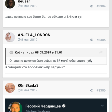
Keusar
8 мая 2019
#3304
даже не знаю где было более обидно в 1.4 или тут
ANJELA_LONDON
8 мая 2019
#3305
Kot написал 08.05.2019 в 21:01:
Онана не должен был сейвить 3й мяч? объясните нубу
я говорил что воротник негр заруинит
K0m3kadz3
8 мая 2019
#3306