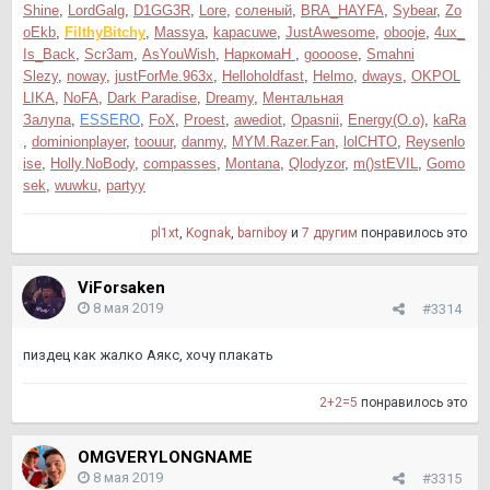
Shine
,
LordGalg
,
D1GG3R
,
Lore
,
соленый
,
BRA_HAYFA
,
Sybear
,
Zo
oEkb
,
FilthyBitchy
,
Massya
,
kapacuwe
,
JustAwesome
,
obooje
,
4ux_
Is_Back
,
Scr3am
,
AsYouWish
,
НаркомаН
,
goooose
,
Smahni
Slezy
,
noway
,
justForMe.963x
,
Helloholdfast
,
Helmo
,
dways
,
OKPOL
LIKA
,
NoFA
,
Dark Paradise
,
Dreamy
,
Ментальная
Залупа
,
ESSERO
,
FoX
,
Proest
,
awediot
,
Opasnii
,
Energy(O.o)
,
kaRa
,
dominionplayer
,
toouur
,
danmy
,
MYM.Razer.Fan
,
lolCHTO
,
Reysenlo
ise
,
Holly.NoBody
,
compasses
,
Montana
,
Qlodyzor
,
m()stEVIL
,
Gomo
sek
,
wuwku
,
partyy
pl1xt
,
Kognak
,
barniboy
и
7 другим
понравилось это
ViForsaken
8 мая 2019
#3314
пиздец как жалко Аякс, хочу плакать
2+2=5
понравилось это
OMGVERYLONGNAME
8 мая 2019
#3315