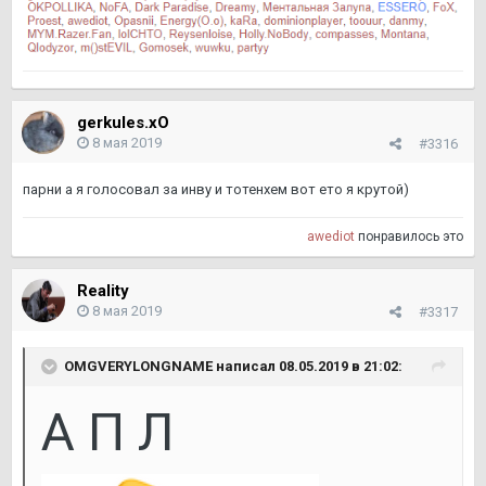
gerkules.xO
8 мая 2019
#3316
парни а я голосовал за инву и тотенхем вот ето я крутой)
awediot
понравилось это
Reality
8 мая 2019
#3317
OMGVERYLONGNAME написал 08.05.2019 в 21:02:
А П Л