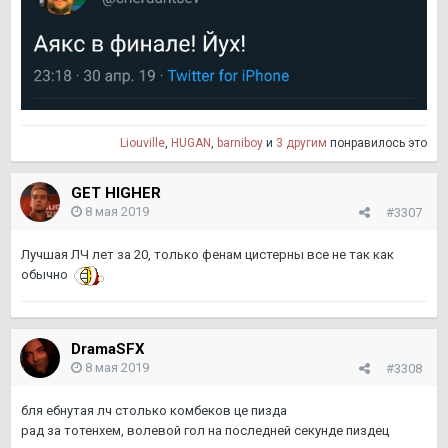
Liouville
,
HUGAN
,
barniboy
и
3 другим
понравилось это
GET HIGHER
8 мая 2019
#3307
Лучшая ЛЧ лет за 20, только фенам цистерны все не так как
обычно
DramaSFX
8 мая 2019
#3308
бля ебнутая лч столько комбеков це пизда
рад за тотенхем, волевой гол на последней секунде пиздец