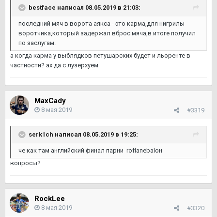
bestface написал 08.05.2019 в 21:03:
последний мяч в ворота аякса - это карма,для нигрилы
воротчика,который задержал вброс мяча,в итоге получил
по заслугам.
а когда карма у выблядков петушарских будет и льоренте в
частности? ах да с лузерхуем
MaxCady
8 мая 2019
#3319
serk1ch написал 08.05.2019 в 19:25:
че как там английский финал парни roflanebaloн
вопросы?
RockLee
8 мая 2019
#3320