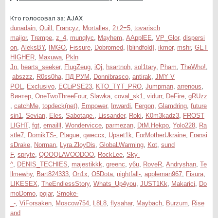
Кто голосовал за: AJAX
dunadain
,
Quill
,
Francyz
,
Mortalles
,
2+2=5
,
tovarisch
maijor
,
Trempe
,
z_4
,
munqlyc
,
Mayhem
,
AApplEE
,
VP_Glor
,
dispersi
on
,
AleksBY
,
IMGO
,
Fissure
,
Dobromed
,
[blindfold]
,
ikmor
,
mshr
,
GET
HIGHER
,
Maxuwa
,
Pkln
Jn
,
hearts_seeker
,
FlugZeug
,
iQj
,
hsartnoh
,
sol1tary
,
Pham
,
TheWho!
,
abszzz
,
R0ss0ha
,
ПД РУМ
,
Donnibrasco
,
antirak
,
JMY V
POL
,
Exclusivo
,
ECLiPSE23
,
KTO_TYT_PRO
,
Jumpman
,
arrenous
,
Винтер
,
OneTwoThreeFour
,
Slawka
,
coval_sk1
,
vidurr
,
DeFire
,
gRUzz
,
catchMe
,
topdeck(net)
,
Empower
,
Inwardi
,
Fergon
,
Glamdring
,
future
sin1
,
Sevian
,
Eles
,
Sabotage.
,
Lissander
,
Roki
,
K0m3kadz3
,
FROST
LIGHT
,
fgt
,
emailll
,
Wondervicce
,
parmezan
,
DtM.Hekpo
,
Yolo228
,
Ra
stle7
,
DomikTS-
,
Plague
,
qweccx
,
Upset1k
,
ForMotherUkraine
,
Fransi
sDrake
,
Norman
,
Lyra.ZloyDis
,
GlobaLWarming
,
Kot
,
sund
F
,
spryte
,
QOOQLAVOODOO
,
RockLee
,
Sky-
^
,
DENIS_TECHIES
,
majestikkk
,
greenc
,
y6u
,
RoveR
,
Andryshan
,
Te
llmewhy
,
Bart824333
,
On1x
,
O5Dota
,
nightfall-
,
appleman967
,
Fisura
,
LIKESEX
,
TheEndlessStory
,
Whats_Up4you
,
JUST1Kk
,
Makarici
,
Do
moDomo
,
pojar
,
Smoke-
_-
,
ViForsaken
,
Moscow754
,
L8L8
,
flysahar
,
Maybach
,
Burzum
,
Rise
and