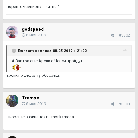
лоренте чемпион лч чи шо ?
godspeed
8 мая 2019
#3302
Burzum написал 08.05.2019 в 21:02:
А Завтра еще Арсик с Челси пройдут
арсик по дефолту обосреца
Trempe
8 мая 2019
#3303
Льоренте в финале ЛЧ monkamega