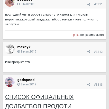
8 мая 2019
#3311
последний мяч в ворота аякса - это карма,для нигрилы
воротчика,который задержал вброс мяча,в итоге получил по
заслугам.
pl1xt
понравилось это
maxnyk
8 мая 2019
#3312
Изи предикт бтв
godspeed
8 мая 2019
#3313
СПИСОК ОФИЦАЛЬНЫХ
ДОЛБАЕБОВ ПРОДОТИ