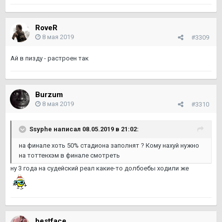
RoveR
8 мая 2019
#3309
Ай в пизду - растроен так
Burzum
8 мая 2019
#3310
Ssyphe написал 08.05.2019 в 21:02:
на финале хоть 50% стадиона заполнят ? Кому нахуй нужно
на тоттенхэм в финале смотреть
ну 3 года на судейский реал какие-то долбоебы ходили же
bestface