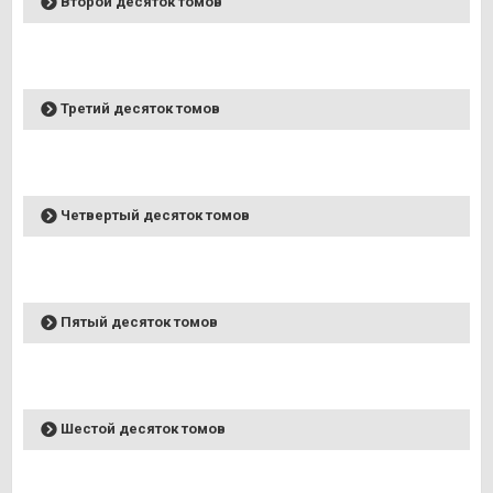
Второй десяток томов
Третий десяток томов
Четвертый десяток томов
Пятый десяток томов
Шестой десяток томов