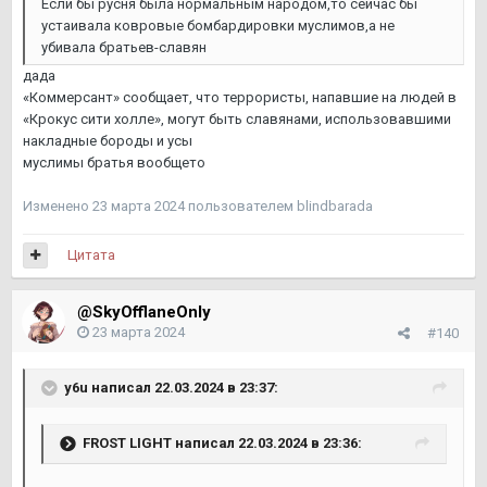
Если бы русня была нормальным народом,то сейчас бы
устаивала ковровые бомбардировки муслимов,а не
убивала братьев-славян
дада
«Коммерсант» сообщает, что террористы, напавшие на людей в
«Крокус сити холле», могут быть славянами, использовавшими
накладные бороды и усы
муслимы братья вообщето
Изменено
23 марта 2024
пользователем blindbarada
Цитата
@SkyOfflaneOnly
23 марта 2024
#140
y6u
написал 22.03.2024 в 23:37:
FROST LIGHT
написал 22.03.2024 в 23:36: