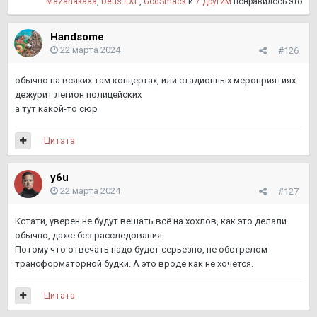
Mazahakaaa
,
Deus.EXE
,
GodSmack
и
7 другим
понравилось это
Handsome
22 марта 2024
#126
обычно на всяких там концертах, или стадионных мероприятиях
дежурит легион полицейских
а тут какой-то сюр
Цитата
y6u
22 марта 2024
#127
Кстати, уверен не будут вешать всё на хохлов, как это делали
обычно, даже без расследования.
Потому что отвечать надо будет серьезно, не обстрелом
трансформаторной будки. А это вроде как не хочется.
Цитата