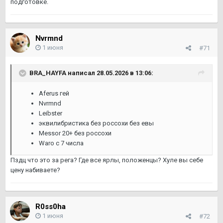
подготовке.
Nvrmnd
1 июня
#71
BRA_HAYFA
написал 28.05.2026 в 13:06:
Aferus гей
Nvrmnd
Leibster
эквилибристика без россохи без евы
Messor 20+ без россохи
Waro с 7 числа
Пздц что это за рега? Где все ярлы, положенцы? Хуле вы себе
цену набиваете?
R0ss0ha
1 июня
#72