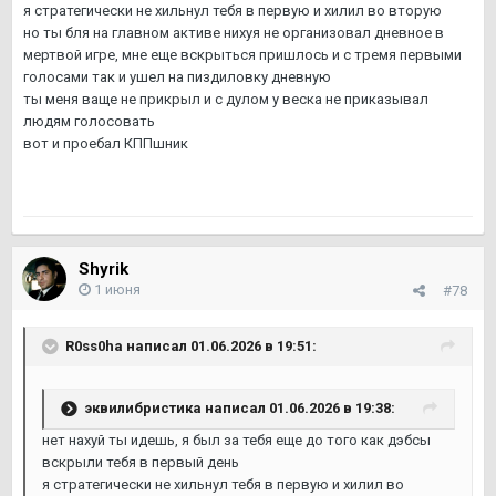
я стратегически не хильнул тебя в первую и хилил во вторую
но ты бля на главном активе нихуя не организовал дневное в
мертвой игре, мне еще вскрыться пришлось и с тремя первыми
голосами так и ушел на пиздиловку дневную
ты меня ваще не прикрыл и с дулом у веска не приказывал
людям голосовать
вот и проебал КППшник
Shyrik
1 июня
#78
R0ss0ha
написал 01.06.2026 в 19:51:
эквилибристика
написал 01.06.2026 в 19:38:
нет нахуй ты идешь, я был за тебя еще до того как дэбсы
вскрыли тебя в первый день
я стратегически не хильнул тебя в первую и хилил во