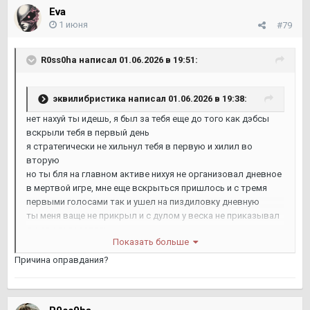
Eva
1 июня
#79
R0ss0ha
написал 01.06.2026 в 19:51:
эквилибристика
написал 01.06.2026 в 19:38:
нет нахуй ты идешь, я был за тебя еще до того как дэбсы
вскрыли тебя в первый день
я стратегически не хильнул тебя в первую и хилил во
вторую
но ты бля на главном активе нихуя не организовал дневное
в мертвой игре, мне еще вскрыться пришлось и с тремя
первыми голосами так и ушел на пиздиловку дневную
ты меня ваще не прикрыл и с дулом у веска не приказывал
людям голосовать
Показать больше
вот и проебал КППшник
Причина оправдания?