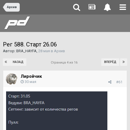
Архив
Рег 588. Старт 26.06
Автор:
BRA_HAYFA
,
28 мая
в
Архив
НАЗАД
ВПЕРЁД
Страница 4 из 16
Лиройчик
30 мая
#61