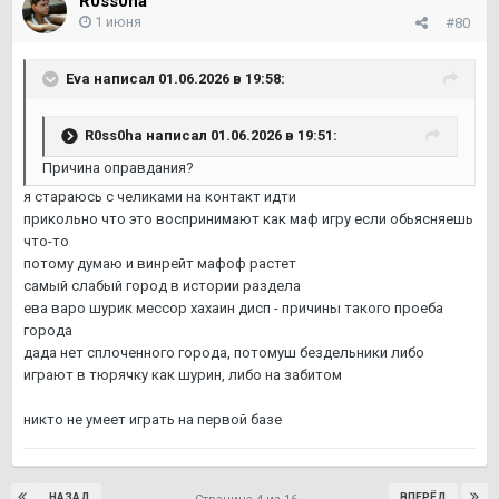
R0ss0ha
1 июня
#80
Eva
написал 01.06.2026 в 19:58:
R0ss0ha
написал 01.06.2026 в 19:51:
Причина оправдания?
я стараюсь с челиками на контакт идти
прикольно что это воспринимают как маф игру если обьясняешь
что-то
потому думаю и винрейт мафоф растет
самый слабый город в истории раздела
ева варо шурик мессор хахаин дисп - причины такого проеба
города
дада нет сплоченного города, потомуш бездельники либо
играют в тюрячку как шурин, либо на забитом
никто не умеет играть на первой базе
НАЗАД
ВПЕРЁД