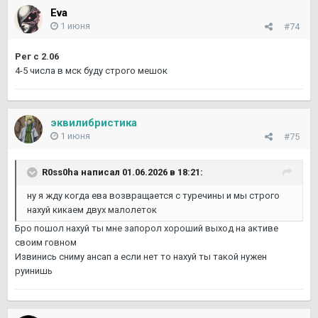
Eva
1 июня
#74
Рег с 2.06
4-5 числа в мск буду строго мешок
эквилибристика
1 июня
#75
R0ss0ha
написал 01.06.2026 в 18:21:
ну я жду когда ева возвращается с туречины и мы строго
нахуй кикаем двух малолеток
Бро пошол нахуй ты мне запорол хороший выход на активе
своим говном
Извинись сниму ансап а если нет то нахуй ты такой нужен
руинишь