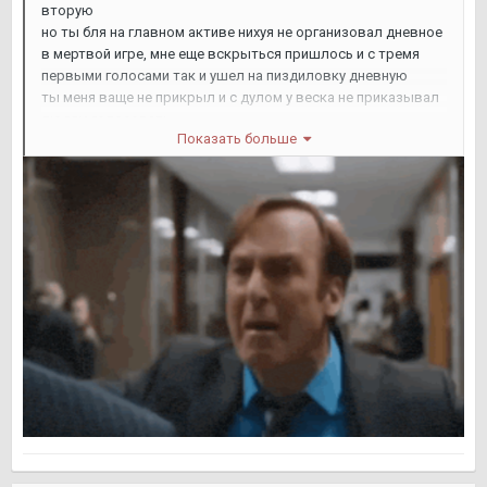
вторую
но ты бля на главном активе нихуя не организовал дневное
в мертвой игре, мне еще вскрыться пришлось и с тремя
первыми голосами так и ушел на пиздиловку дневную
ты меня ваще не прикрыл и с дулом у веска не приказывал
людям голосовать
Показать больше
вот и проебал КППшник