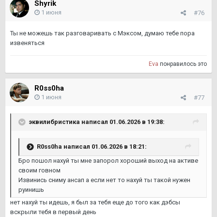
Shyrik
1 июня
#76
Ты не можешь так разговаривать с Мэксом, думаю тебе пора
извеняться
Eva
понравилось это
R0ss0ha
1 июня
#77
эквилибристика
написал 01.06.2026 в 19:38:
R0ss0ha
написал 01.06.2026 в 18:21:
Бро пошол нахуй ты мне запорол хороший выход на активе
своим говном
Извинись сниму ансап а если нет то нахуй ты такой нужен
руинишь
нет нахуй ты идешь, я был за тебя еще до того как дэбсы
вскрыли тебя в первый день