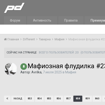
Форум
Активность
Правила
Премиу
Главная
Different
Таверна
Мафия
Мафиозная флудилка #23
ВСЕГО ПОЛЬЗОВАТЕЛЕЙ: 20
(0 ПОЛЬЗОВАТЕЛ
СЕЙЧАС НА СТРАНИЦЕ
Мафиозная флудилка #23
Автор:
Avrilka
,
7 июля 2025
в
Мафия
853
854
855
856
857
858
859
860
НАЗАД