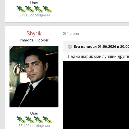
User
68 318 сообщений
Shyrik
1 июня
Immortal Flooder
Eva
написал 01.06.2026 в 20:00
Ладно шарик мой лучший друг 
User
55 402 сообщения