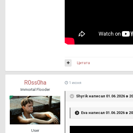
Цитата
R0ss0ha
1 июня
Immortal Flooder
Shyrik
написал 01.06.2026 в 20
Eva
написал 01.06.2026 в 20
User