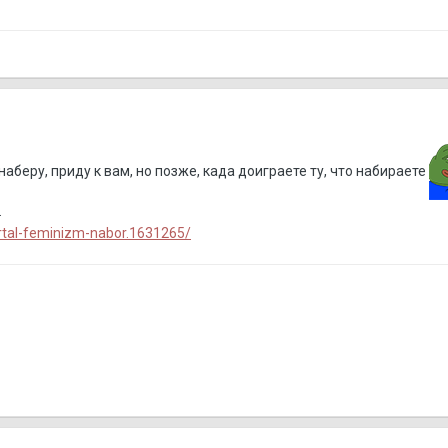
аберу, приду к вам, но позже, када доиграете ту, что набираете
.
rtal-feminizm-nabor.1631265/