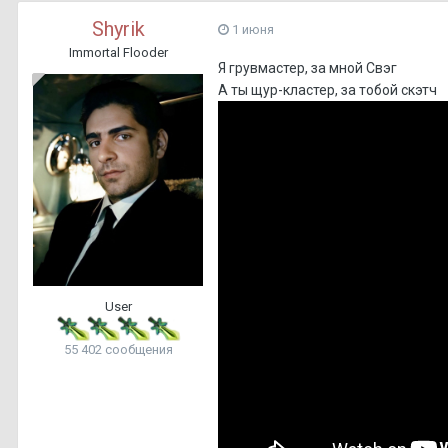
Shyrik
1 июня
Immortal Flooder
Я грувмастер, за мной Свэг
А ты щур-кластер, за тобой скэтч
User
55 402 сообщения