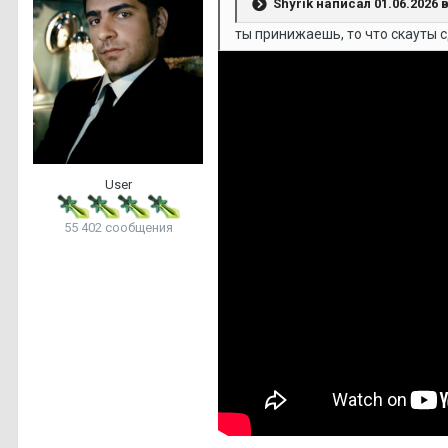
Shyrik
написал 01.06.2026 в
ты принижаешь, то что скауты с
User
55 402 сообщения