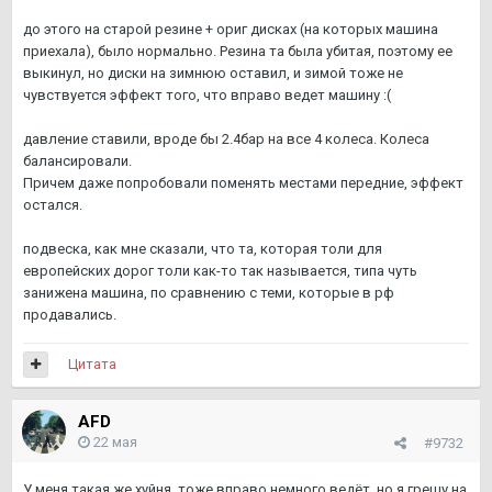
до этого на старой резине + ориг дисках (на которых машина
приехала), было нормально. Резина та была убитая, поэтому ее
выкинул, но диски на зимнюю оставил, и зимой тоже не
чувствуется эффект того, что вправо ведет машину :(
давление ставили, вроде бы 2.4бар на все 4 колеса. Колеса
балансировали.
Причем даже попробовали поменять местами передние, эффект
остался.
подвеска, как мне сказали, что та, которая толи для
европейских дорог толи как-то так называется, типа чуть
занижена машина, по сравнению с теми, которые в рф
продавались.
Цитата
AFD
22 мая
#9732
У меня такая же хуйня, тоже вправо немного ведёт, но я грешу на