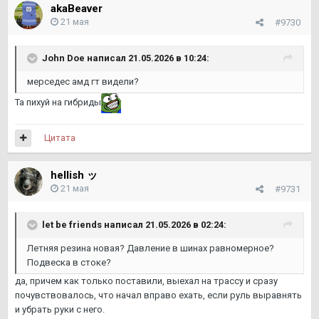
akaBeaver
21 мая
#9730
John Doe
написал 21.05.2026 в 10:24:
мерседес амд гт видели?
Та пихуй на гибриды
Цитата
hellish ッ
21 мая
#9731
let be friends
написал 21.05.2026 в 02:24:
Летняя резина новая? Давление в шинах равномерное?
Подвеска в стоке?
да, причем как только поставили, выехал на трассу и сразу
почувствовалось, что начал вправо ехать, если руль выравнять
и убрать руки с него.