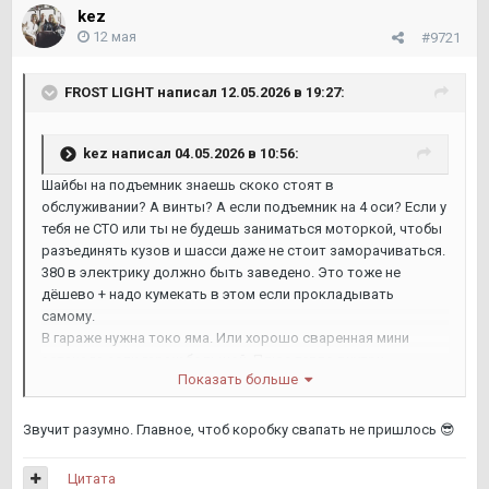
kez
12 мая
#9721
FROST LIGHT
написал 12.05.2026 в 19:27:
kez
написал 04.05.2026 в 10:56:
Шайбы на подъемник знаешь скоко стоят в
обслуживании? А винты? А если подъемник на 4 оси? Если у
тебя не СТО или ты не будешь заниматься моторкой, чтобы
разъединять кузов и шасси даже не стоит заморачиваться.
380 в электрику должно быть заведено. Это тоже не
дёшево + надо кумекать в этом если прокладывать
самому.
В гараже нужна токо яма. Или хорошо сваренная мини
эстакада если гараж большой. Плюс тепло внутри.
Показать больше
Для большинства операций этого хватит с головой. Если
ресурсы бесконечные то можно конечно все, токо нахуя
Звучит разумно. Главное, чтоб коробку свапать не пришлось
😎
Цитата