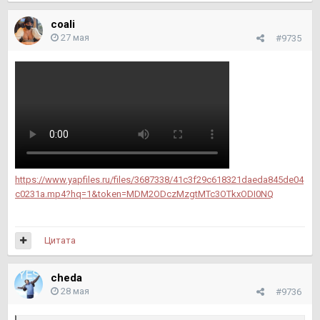
coali
27 мая
#9735
https://www.yapfiles.ru/files/3687338/41c3f29c618321daeda845de04
c0231a.mp4?hq=1&token=MDM2ODczMzgtMTc3OTkxODI0NQ
Цитата
cheda
28 мая
#9736