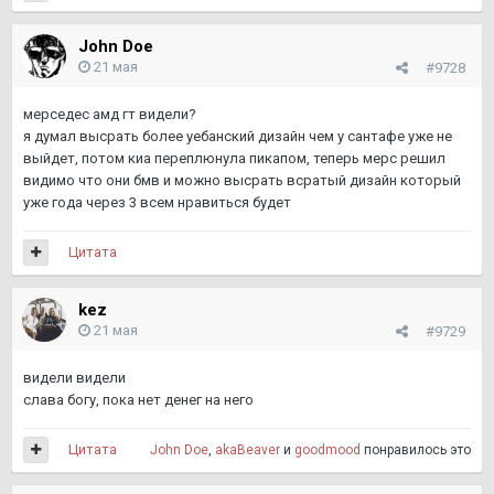
John Doe
21 мая
#9728
мерседес амд гт видели?
я думал высрать более уебанский дизайн чем у сантафе уже не
выйдет, потом киа переплюнула пикапом, теперь мерс решил
видимо что они бмв и можно высрать всратый дизайн который
уже года через 3 всем нравиться будет
Цитата
kez
21 мая
#9729
видели видели
слава богу, пока нет денег на него
Цитата
John Doe
,
akaBeaver
и
goodmood
понравилось это