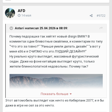
AFD
14 мая
#9722
Astari
написал 25.04.2026 в 08:09:
Почему педорашке так хейтят новый disign BMW? В
комментах одни блевотные смайлики, и коментарии по типу
"Что это за говно?" "Раньше умели делать дизайн" "а вот у
меня е36 и я СЧИТАЮ что это ЛУДШИЙ ДЕЗАЙН!!!!"
Ну реально круто выглядит, массивный футуристический
седан. Даже на фоне китайцев выглядит круто, только
жители блиннолопатной недовольны. Почему так?
Показать больше
Этот автомобиль выглядит как нечто из Киберпанк 2077, и я бы
даже в игре не сел за это нечто.