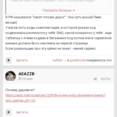
тоже не чувствуется эффект того, что вправо ведет
машину :(
Показать больше
давление ставили, вроде бы 2.4бар на все 4 колеса. Колеса
В РФ назывался "пакет плохих дорог". Она чуть выше(15мм
балансировали.
вроде).
Причем даже попробовали поменять местами передние,
У вагов есть коды комплектаций, в которой указан код
эффект остался.
подвески(на распечатке у тебя 1ВА), какой конкретно у тебя - ищи
табличку с этими кодами в багажнике под полом или в сервисной
подвеска, как мне сказали, что та, которая толи для
книжке должна быть наклеена на первой странице.
европейских дорог толи как-то так называется, типа чуть
Если развальщик про эту хуйню не знает - меняй сервис.
занижена машина, по сравнению с теми, которые в рф
продавались.
Цитата
hellish ッ
и
goodmood
понравилось это
AEAZZB
26 мая
#9734
Почему дешевле?
https://auto.mail.ru/article/123918-novyie-volgi-obyavlenyi-tsenyi/?
utm_partner_id=112
Цитата