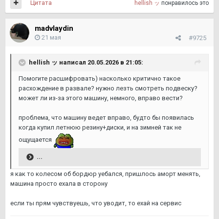
Цитата
hellish ッ
понравилось это
madvlaydin
21 мая
#9725
hellish ッ
написал 20.05.2026 в 21:05:
Помогите расшифровать) насколько критично такое
расхождение в развале? нужно лезть смотреть подвеску?
может ли из-за этого машину, немного, вправо вести?
проблема, что машину ведет вправо, будто бы появилась
когда купил летнюю резину+диски, и на зимней так не
ощущается
...
я как то колесом об бордюр уебался, пришлось аморт менять,
машина просто ехала в сторону
если ты прям чувствуешь, что уводит, то ехай на сервис