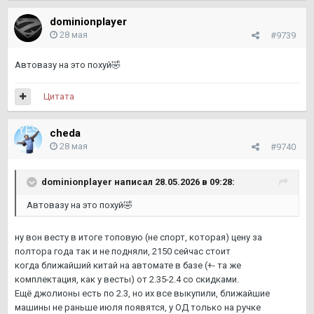
dominionplayer
28 мая
#9739
Автовазу на это похуй
🤣
Цитата
cheda
28 мая
#9740
dominionplayer
написал 28.05.2026 в 09:28:
Автовазу на это похуй
🤣
ну вон весту в итоге топовую (не спорт, которая) цену за
полтора года так и не подняли, 2150 сейчас стоит
когда ближайший китай на автомате в базе (+- та же
комплектация, как у весты) от 2.35-2.4 со скидками.
Ещё джолионы есть по 2.3, но их все выкупили, ближайшие
машины не раньше июля появятся, у ОД только на ручке