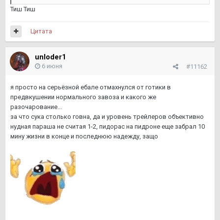
Тиш Тиш
Цитата
unloder1
6 июня
#11162
я просто на серьёзной ебале отмахнулся от готики в
предвкушении нормального завоза и какого же
разочарование...
за что сука столько говна, да и уровень трейлеров объективно
нудная параша не считая 1-2, пидорас на пидроне еще забрал 10
мину жизни в конце и последнюю надежду, защо