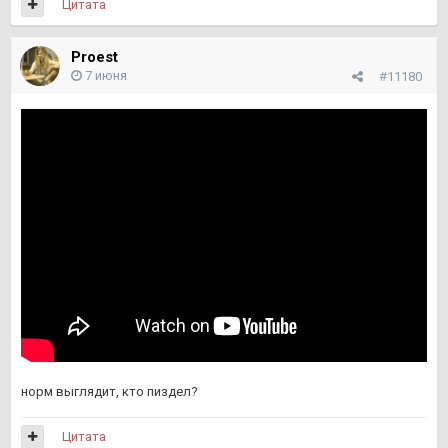
Цитата
Proest
7 июня
#11180
норм выглядит, кто пиздел?
Цитата