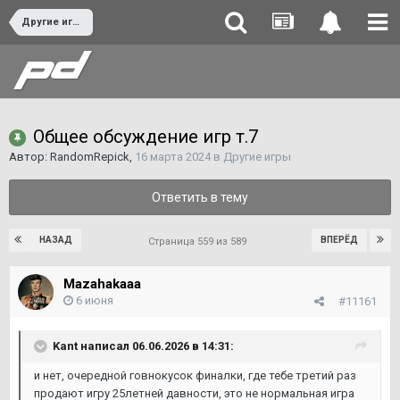
Другие игры
Общее обсуждение игр т.7
Автор:
RandomRepick
,
16 марта 2024
в
Другие игры
Ответить в тему
НАЗАД
ВПЕРЁД
Страница 559 из 589
Mazahakaaa
6 июня
#11161
Kant
написал 06.06.2026 в 14:31:
и нет, очередной говнокусок финалки, где тебе третий раз
продают игру 25летней давности, это не нормальная игра