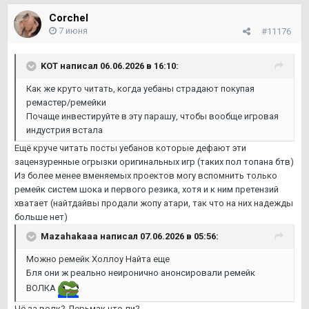
Corchel
7 июня
#11176
KOТ
написал 06.06.2026 в 16:10:
Как же круто читать, когда уебаны страдают покупая
ремастер/ремейки
Почаще инвестируйте в эту парашу, чтобы вообще игровая
индустрия встала
Ещё круче читать посты уебанов которые дефают эти
зацензуренные огрызки оригинальных игр (таких пол топана бтв)
Из более менее вменяемых проектов могу вспомнить только
ремейк систем шока и первого резика, хотя и к ним претензий
хватает (найтдайвы продали жопу атари, так что на них надежды
больше нет)
Mazahakaaa
написал 07.06.2026 в 05:56:
Можно ремейк Холлоу Найта еще
Бля они ж реально неиронично анонсировали ремейк
ВОЛКА
Чё за волк? Дерьмак что ли?