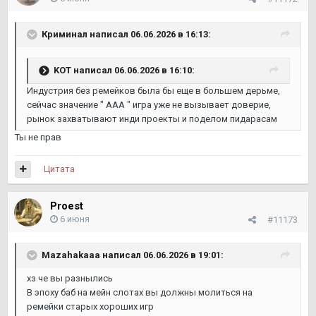
Криминал
написал 06.06.2026 в 16:13:
KOТ
написал 06.06.2026 в 16:10:
Индустрия без ремейков была бы еще в большем дерьме,
сейчас значение " ААА " игра уже не вызывает доверие,
рынок захватывают инди проекты и поделом пидарасам
Ты не прав
Цитата
Proest
6 июня
#11173
Mazahakaaa
написал 06.06.2026 в 19:01:
хз че вы разнылись
В эпоху баб на мейн слотах вы должны молиться на
ремейки старых хороших игр