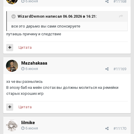
6 июня
#11168
WizardDemon
написал 06.06.2026 в 16:21:
все это дерьмо вы сами спонсируете
путаешь причину и следствие
Цитата
Mazahakaaa
6 июня
#11169
хз че вы разнылись
В эпоху баб на мейн слотах вы должны молиться на ремейки
старых хороших игр
Цитата
lilmike
6 июня
#11170