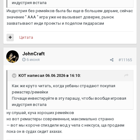
индустрия встала
Индустрия без ремейков была бы еще в большем дерьме, сейчас
значение " ААА " игра уже не вызывает доверие, рынок
захватывают инди проекты и поделом пидарасам
Цитата
JohnCraft
6 июня
#11165
KOТ
написал 06.06.2026 в 16:10:
Как же круто читать, когда уебаны страдают покупая
ремастер/ремейки
Почаще инвестируйте в эту парашу, чтобы вообще игровая
индустрия встала
ну слушай, куча хороших ремейков
но вот ремастеры современные, максимально странно
— вот мы короче спиздили мод у чела с нексуса, ща продаем
пока он в судах сидит ахахах.