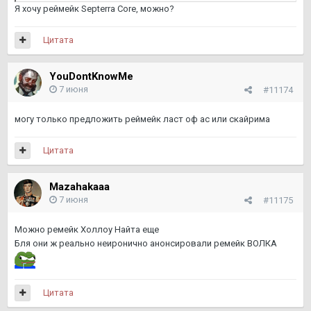
Я хочу реймейк Septerra Core, можно?
Цитата
YouDontKnowMe
7 июня
#11174
могу только предложить реймейк ласт оф ас или скайрима
Цитата
Mazahakaaa
7 июня
#11175
Можно ремейк Холлоу Найта еще
Бля они ж реально неиронично анонсировали ремейк ВОЛКА
Цитата