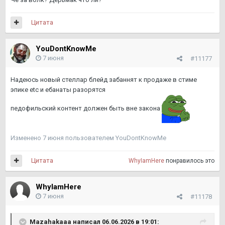
Цитата
YouDontKnowMe
7 июня
#11177
Надеюсь новый стеллар блейд забаннят к продаже в стиме
эпике etc и ебанаты разорятся
педофильский контент должен быть вне закона
Изменено
7 июня
пользователем YouDontKnowMe
Цитата
WhyIamHere
понравилось это
WhyIamHere
7 июня
#11178
Mazahakaaa
написал 06.06.2026 в 19:01: