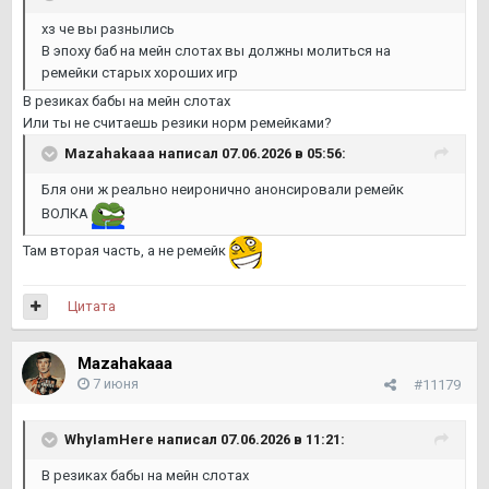
хз че вы разнылись
В эпоху баб на мейн слотах вы должны молиться на
ремейки старых хороших игр
В резиках бабы на мейн слотах
Или ты не считаешь резики норм ремейками?
Mazahakaaa
написал 07.06.2026 в 05:56:
Бля они ж реально неиронично анонсировали ремейк
ВОЛКА
Там вторая часть, а не ремейк
Цитата
Mazahakaaa
7 июня
#11179
WhyIamHere
написал 07.06.2026 в 11:21:
В резиках бабы на мейн слотах