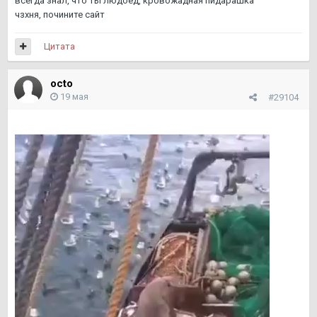
всегда знал, что ты людоед, кровожадная пидарашка
чзхня, почините сайт
Цитата
octo
19 мая
#29104