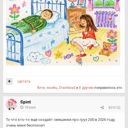
Цитата
lkme
,
wuwku
,
Drainbead
и
8 другим
понравилось это
Spint
18 мая
#29102
То что кто-то ещё создаёт смешинки про груз 200 в 2026 году,
очень меня беспокоит