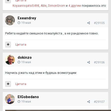
Цитата
Koyaanisqatsi5498
,
Able
,
DimоnGnom
и
4 другим
понравилось это
Exeandrey
19 мая
#29105
Ребята кидайте смешное пожалуйста , а не рандомное говно.
Цитата
dokinzo
19 мая
#29106
Научись ржать над этим и будешь всемогущим
Цитата
ElGobedano
19 мая
#29107