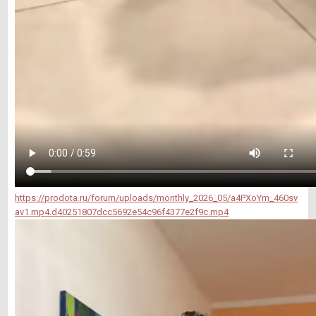
https://prodota.ru/forum/uploads/monthly_2026_05/a4PXoYm_460sv
av1.mp4.d40251807dcc5692e54c96f4377e2f9c.mp4