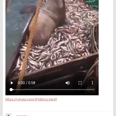
https://i.imgur.com/rFS6Doz.mp4?