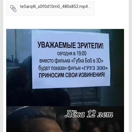
te5arq4l_s0f0d10m0_480x852.mp4
922 kB · 0 скачиваний