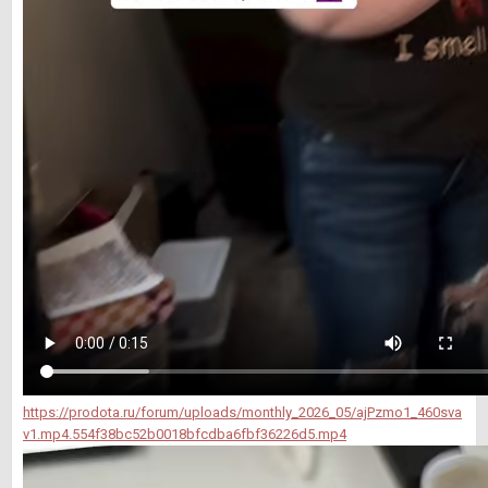
https://prodota.ru/forum/uploads/monthly_2026_05/ajPzmo1_460sva
v1.mp4.554f38bc52b0018bfcdba6fbf36226d5.mp4