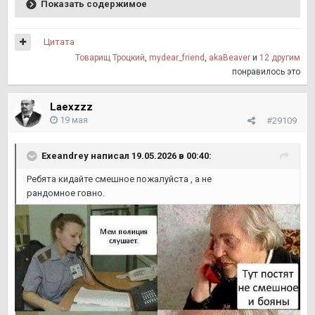
Показать содержимое
Цитата
Товарищ Троцкий
,
mydear_friend
,
akaBeaver
и
12 другим
понравилось это
Laexzzz
19 мая
#29109
Exeandrey
написал 19.05.2026 в 00:40:
Ребята кидайте смешное пожалуйста , а не
рандомное говно.