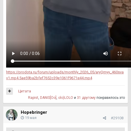
https://prodota.ru/forum/uploads/monthly_2026_05/aryQmyy_460sva
v1.mp4.5ae59ba2bfef7652c39e1061f9671e44.mp4
Цитата
Rapist
,
DANIS[Oo]
,
olo)LOLO
и
31 другому
понравилось это
Hopebringer
19 мая
#29108