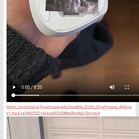
https://prodota.ru/forum/uploads/monthly_2026_05/ajPzgqw_460sva
v1.mp4.ce18425521e2ac6923d086a0b44e213e.mp4