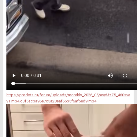
https://prodota.ru/forum/uploads/monthly_2026_05/avyMzZ5_460sva
v1.mp4.d3f5acba96e7c5a28eaf65b5f6af5ed9.mp4