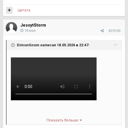
Цитата
JessytStorm
18 мая
#29103
DimоnGnom
написал 18.05.2026 в 22:47:
te5arq4l_s0f0d10m0_480x852.mp4
922 kB · 0 скачиван
Показать больше