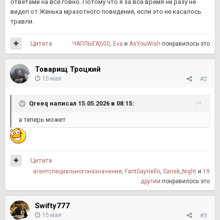
ответами на все говно. Потому что я за все время ни разу не
видел от Женька мразотного поведения, если это не касалось
травли.
Цитата
ЧАПЛЫГА))00
,
Eva
и
AsYouWish
понравилось это
Товарищ Троцкий
15 мая
#2
Qreeq
написал 15.05.2026 в 08:15:
а теперь может
Цитата
агентспециальногоназначения
,
FantSayHello
,
Sanek_Night
и
19
другим
понравилось это
Swifty777
15 мая
#3