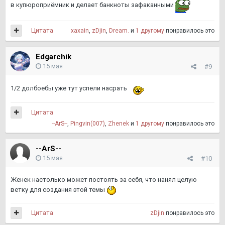
в купюроприёмник и делает банкноты зафаканными
Цитата
xaxain
,
zDjin
,
Dream.
и
1 другому
понравилось это
Edgarchik
15 мая
#9
1/2 долбоебы уже тут успели насрать
Цитата
--ArS--
,
Pingvin(007)
,
Zhenek
и
1 другому
понравилось это
--ArS--
15 мая
#10
Женек настолько может постоять за себя, что нанял целую
ветку для создания этой темы
Цитата
zDjin
понравилось это