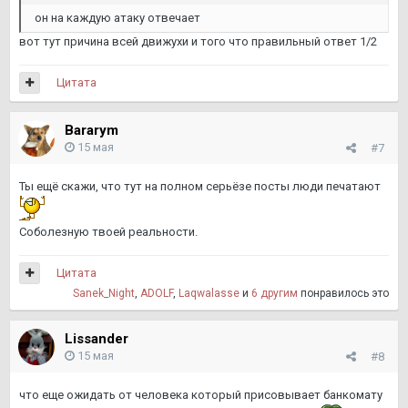
он на каждую атаку отвечает
вот тут причина всей движухи и того что правильный ответ 1/2
Цитата
Bararym
15 мая
#7
Ты ещё скажи, что тут на полном серьёзе посты люди печатают
Соболезную твоей реальности.
Цитата
Sanek_Night
,
ADOLF
,
Laqwalasse
и
6 другим
понравилось это
Lissander
15 мая
#8
что еще ожидать от человека который присовывает банкомату