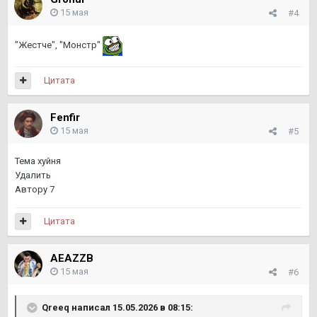
В связи с этим вопрос. А это что за кибербуллинг вы тут
15 мая
#4
устроили последние месяцы, ебанаты, всем форумом?
"Жестче", "Монстр"
Пришлите-ка сюда пруфы, что Женек та самая мразь,
которую вот так стоит гасить толпой. И это не должны
быть ответы тем, с кем он регулярно ругается. И давайте
Цитата
посмотрим такая ли мразь Женек или как раз больные
мрази те, кто за его счет реализуются, пользуясь его
Fenfir
слабостями и прикрываясь его ответами на все говно.
15 мая
#5
Потому что я за все время ни разу не видел от Женька
мразотного поведения, если это не касалось травли.
Тема хуйня
Удалить
Автору 7
Цитата
AEAZZB
15 мая
#6
Qreeq
написал 15.05.2026 в 08:15: