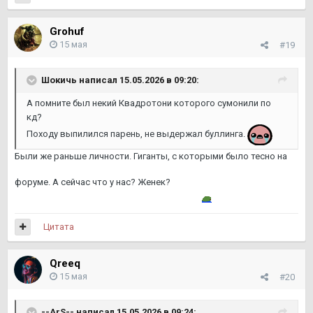
Grohuf
15 мая
#19
Шокичь
написал 15.05.2026 в 09:20:
А помните был некий Квадротони которого сумонили по
кд?
Походу выпилился парень, не выдержал буллинга.
Были же раньше личности. Гиганты, с которыми было тесно на
форуме. А сейчас что у нас? Женек?
Цитата
Qreeq
15 мая
#20
--ArS--
написал 15.05.2026 в 09:24: