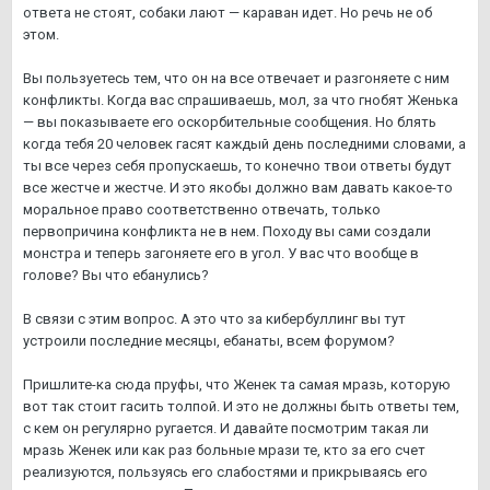
ответа не стоят, собаки лают — караван идет. Но речь не об
этом.
Вы пользуетесь тем, что он на все отвечает и разгоняете с ним
конфликты. Когда вас спрашиваешь, мол, за что гнобят Женька
— вы показываете его оскорбительные сообщения. Но блять
когда тебя 20 человек гасят каждый день последними словами, а
ты все через себя пропускаешь, то конечно твои ответы будут
все жестче и жестче. И это якобы должно вам давать какое-то
моральное право соответственно отвечать, только
первопричина конфликта не в нем. Походу вы сами создали
монстра и теперь загоняете его в угол. У вас что вообще в
голове? Вы что ебанулись?
В связи с этим вопрос. А это что за кибербуллинг вы тут
устроили последние месяцы, ебанаты, всем форумом?
Пришлите-ка сюда пруфы, что Женек та самая мразь, которую
вот так стоит гасить толпой. И это не должны быть ответы тем,
с кем он регулярно ругается. И давайте посмотрим такая ли
мразь Женек или как раз больные мрази те, кто за его счет
реализуются, пользуясь его слабостями и прикрываясь его