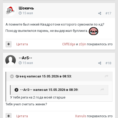
Шокичь
15 мая
#17
А помните был некий Квадротони которого сумонили по кд?
Походу выпилился парень, не выдержал буллинга.
Цитата
CliffEdge
и
zDjin
понравилось это
--ArS--
15 мая
#18
Qreeq
написал 15.05.2026 в 08:53:
--ArS--
написал 15.05.2026 в 08:39:
У тебя рега на 2 года моей старше
Тебя учил считать женек?
Цитата
Xarvuls
понравилось это