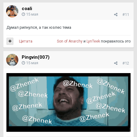
coali
15 мая
#11
Думал рипнулся, а так юзлес тема
Цитата
Son of Anarchy
и
LynTeek
понравилось это
Pingvin(007)
15 мая
#12