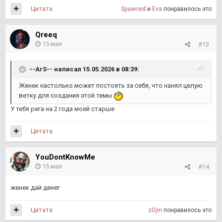
Цитата
Spawned
и
Eva
понравилось это
Qreeq
15 мая
#13
--ArS--
написал 15.05.2026 в 08:39:
Женек настолько может постоять за себя, что нанял целую
ветку для создания этой темы
У тебя рега на 2 года моей старше
Цитата
YouDontKnowMe
15 мая
#14
женек дай денег
Цитата
zDjin
понравилось это