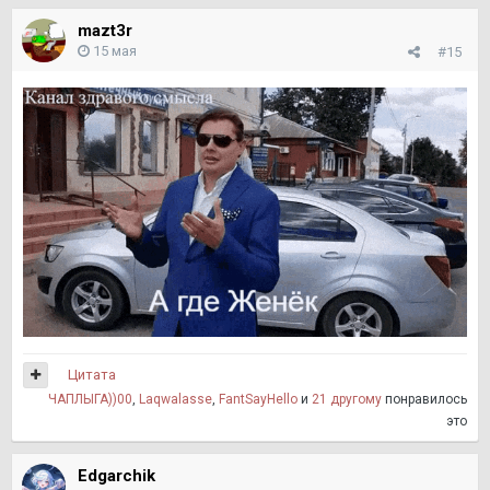
mazt3r
15 мая
#15
Цитата
ЧАПЛЫГА))00
,
Laqwalasse
,
FantSayHello
и
21 другому
понравилось
это
Edgarchik