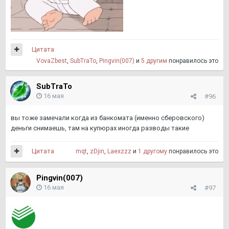
Цитата
VovaZbest
,
SubTraTo
,
Pingvin(007)
и
5 другим
понравилось это
SubTraTo
16 мая
#96
вы тоже замечали когда из банкомата (именно сберовского)
деньги снимаешь, там на купюрах иногда разводы такие
Цитата
mqt
,
zDjin
,
Laexzzz
и
1 другому
понравилось это
Pingvin(007)
16 мая
#97