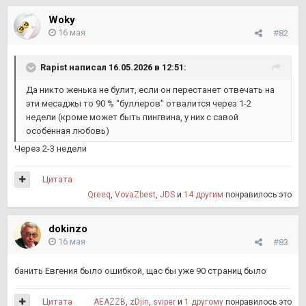
Woky
16 мая
#82
Rapist
написал 16.05.2026 в 12:51:
Да никто женька не булит, если он перестанет отвечать на
эти месаджы то 90 % "буллеров" отвалится через 1-2
недели (кроме может быть пингвина, у них с савой
особенная любовь)
Через 2-3 недели
Цитата
Qreeq
,
VovaZbest
,
JDS
и
14 другим
понравилось это
dokinzo
16 мая
#83
банить Евгения было ошибкой, щас бы уже 90 страниц было
Цитата
AEAZZB
,
zDjin
,
sviper
и
1 другому
понравилось это