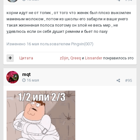
корни идут не от топик , от того что женек был плохо выкомлен
маменым молоком , потом из школы его забарли и ваше унего
такая жизнненая полоса поэтому он злой не весь мир , не
удевлюсь если он себя душит ремнем и бьет по паху
Изменено
16 мая
пользователем Pingvin(007)
Цитата
zDjin
,
Qreeq
и
Lissander
понравилось это
mqt
16 мая
#95