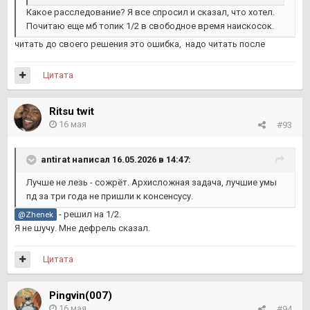
Какое расследование? Я все спросил и сказал, что хотел.
Почитаю еще мб топик 1/2 в свободное время наискосок.
читать до своего решения это ошибка, надо читать после
Цитата
Ritsu twit
16 мая
#93
antirat
написал 16.05.2026 в 14:47:
Лучше не лезь - сожрёт. Архисложная задача, лучшие умы
пд за три года не пришли к консенсусу.
- решил на 1/2.
@Zhenek
Я не шучу. Мне дефрель сказал.
Цитата
Pingvin(007)
16 мая
#94