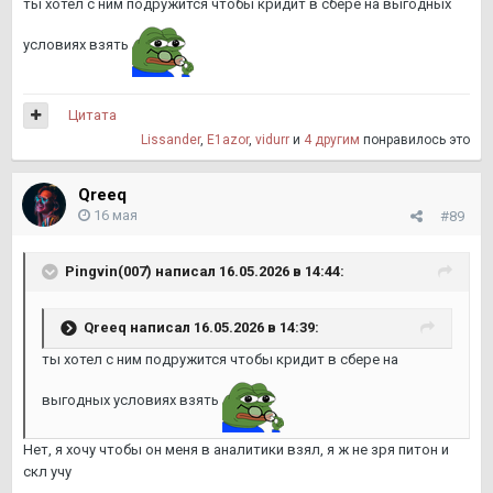
ты хотел с ним подружится чтобы кридит в сбере на выгодных
условиях взять
Цитата
Lissander
,
E1azor
,
vidurr
и
4 другим
понравилось это
Qreeq
16 мая
#89
Pingvin(007)
написал 16.05.2026 в 14:44:
Qreeq
написал 16.05.2026 в 14:39:
ты хотел с ним подружится чтобы кридит в сбере на
выгодных условиях взять
Нет, я хочу чтобы он меня в аналитики взял, я ж не зря питон и
скл учу