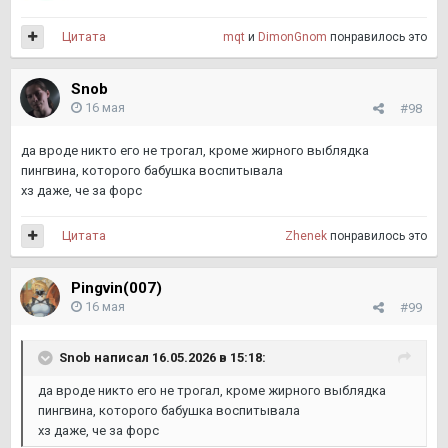
Цитата
mqt
и
DimоnGnom
понравилось это
Snob
16 мая
#98
да вроде никто его не трогал, кроме жирного выблядка
пингвина, которого бабушка воспитывала
хз даже, че за форс
Цитата
Zhenek
понравилось это
Pingvin(007)
16 мая
#99
Snob
написал 16.05.2026 в 15:18:
да вроде никто его не трогал, кроме жирного выблядка
пингвина, которого бабушка воспитывала
хз даже, че за форс