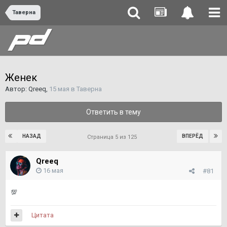
Таверна
Женек
Автор:
Qreeq
,
15 мая
в
Таверна
Ответить в тему
НАЗАД
ВПЕРЁД
Страница 5 из 125
Qreeq
16 мая
#81
💯
Цитата