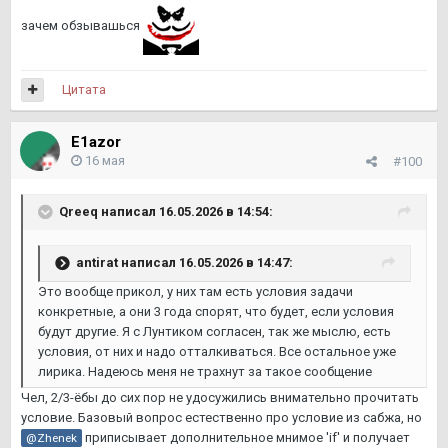
зачем обзывашься
Цитата
E1azor
16 мая
#100
Qreeq
написал 16.05.2026 в 14:54:
antirat
написал 16.05.2026 в 14:47:
Это вообще прикол, у них там есть условия задачи
конкретные, а они 3 года спорят, что будет, если условия
будут другие. Я с Лунтиком согласен, так же мыслю, есть
условия, от них и надо отталкиваться. Все остальное уже
лирика. Надеюсь меня не трахнут за такое сообщение
Чел, 2/3-ёбы до сих пор не удосужились внимательно прочитать
условие. Базовый вопрос естественно про условие из сабжа, но
приписывает дополнительное мнимое 'if' и получает
@Zhenek