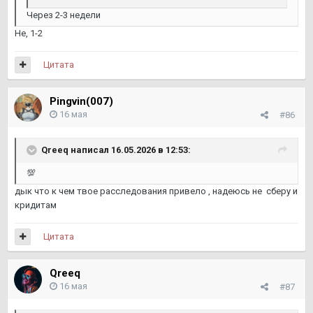
Через 2-3 недели
Не, 1-2
Цитата
Pingvin(007)
16 мая
#86
Qreeq
написал 16.05.2026 в 12:53:
💯
дык что к чем твое расследования привело , надеюсь не сберу и
кридитам
Цитата
Qreeq
16 мая
#87